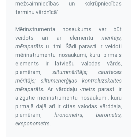
mežsaimniecības un kokrūpniecības
terminu vārdnīcā”.
Mērinstrumenta nosaukums var būt
veidots arī ar elementu
mērītājs,
mēraparāts
u. tml. Šādi parasti ir veidoti
mērinstrumentu nosaukumi, kuru pirmais
elements ir latviešu valodas vārds,
piemēram,
siltummērītājs; caurteces
mērītājs; siltumenerģijas kontroluzskaites
mēraparāts
. Ar vārddaļu
-metrs
parasti ir
aizgūtie mērinstrumentu nosaukumi, kuru
pirmajā daļā arī ir citas valodas vārddaļa,
piemēram,
hronometrs, barometrs,
eksponometrs
.