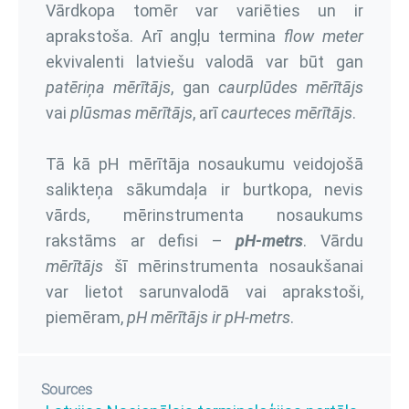
Vārdkopa tomēr var variēties un ir
aprakstoša. Arī angļu termina
flow meter
ekvivalenti latviešu valodā var būt gan
patēriņa mērītājs
, gan
caurplūdes mērītājs
vai
plūsmas mērītājs
, arī
caurteces mērītājs
.
Tā kā pH mērītāja nosaukumu veidojošā
salikteņa sākumdaļa ir burtkopa, nevis
vārds, mērinstrumenta nosaukums
rakstāms ar defisi –
pH-metrs
. Vārdu
mērītājs
šī mērinstrumenta nosaukšanai
var lietot sarunvalodā vai aprakstoši,
piemēram,
pH mērītājs ir pH-metrs
.
Sources