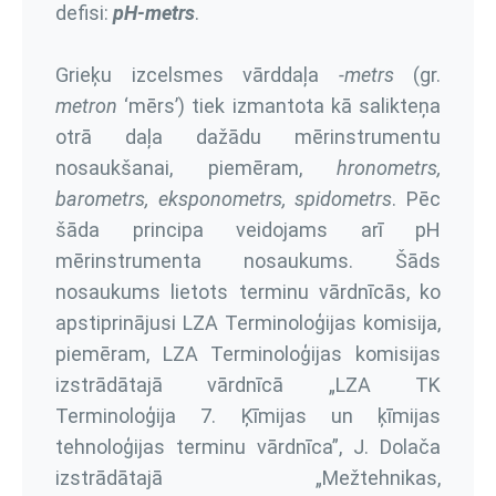
defisi:
pH-metrs
.
Grieķu izcelsmes vārddaļa
-metrs
(gr.
metron
‘mērs’) tiek izmantota kā salikteņa
otrā daļa dažādu mērinstrumentu
nosaukšanai, piemēram,
hronometrs,
barometrs, eksponometrs, spidometrs
. Pēc
šāda principa veidojams arī pH
mērinstrumenta nosaukums. Šāds
nosaukums lietots terminu vārdnīcās, ko
apstiprinājusi LZA Terminoloģijas komisija,
piemēram, LZA Terminoloģijas komisijas
izstrādātajā vārdnīcā „LZA TK
Terminoloģija 7. Ķīmijas un ķīmijas
tehnoloģijas terminu vārdnīca”, J. Dolača
izstrādātajā „Mežtehnikas,