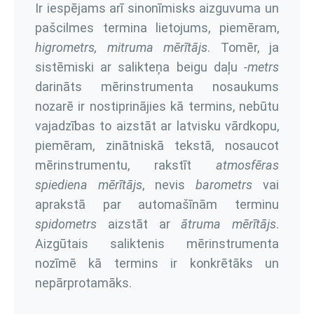
Ir iespējams arī sinonīmisks aizguvuma un
pašcilmes termina lietojums, piemēram,
higrometrs, mitruma mērītājs
. Tomēr, ja
sistēmiski ar salikteņa beigu daļu
-metrs
darināts mērinstrumenta nosaukums
nozarē ir nostiprinājies kā termins, nebūtu
vajadzības to aizstāt ar latvisku vārdkopu,
piemēram, zinātniskā tekstā, nosaucot
mērinstrumentu, rakstīt
atmosfēras
spiediena mērītājs
, nevis
barometrs
vai
aprakstā par automašīnām terminu
spidometrs
aizstāt ar
ātruma mērītājs
.
Aizgūtais saliktenis mērinstrumenta
nozīmē kā termins ir konkrētāks un
nepārprotamāks.