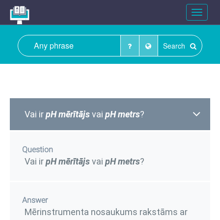
Toggle
navigat
Search
Vai ir
pH mērītājs
vai
pH metrs
?
Question
Vai ir
pH mērītājs
vai
pH metrs
?
Answer
Mērinstrumenta nosaukums rakstāms ar