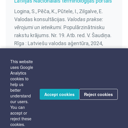
Latvijas Nacionālais terminoloģijas portāls
Logina, S., Pēča, K., Pūtele, I., Zilgalve, E.
Valodas konsultācijas.
Valodas prakse:
vērojumi un ieteikumi
. Populārzinātnisku
rakstu krājums. Nr. 19. Atb. red. V. Šaudiņa.
Rīga : Latviešu valodas aģentūra, 2024,
206.–207. lpp.
This website
uses Google
Analytics
Linguistic sectors
cookies to
help us
Termini
Vārda skaidrojums
better
Accept cookies
Reject cookies
understand
our users.
You can
accept or
reject these
cookies.