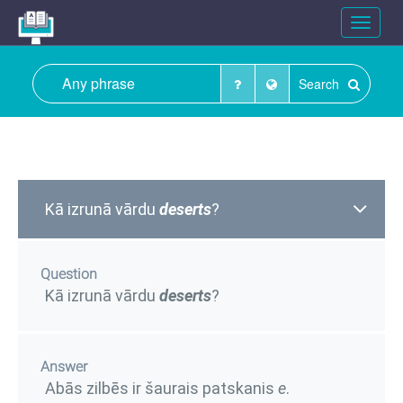
Toggle
navigat
Search
Kā izrunā vārdu
deserts
?
Question
Kā izrunā vārdu
deserts
?
Answer
Abās zilbēs ir šaurais patskanis
e
.