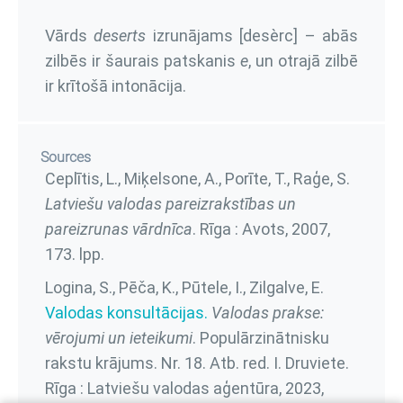
Vārds
deserts
izrunājams [desèrc] – abās
zilbēs ir šaurais patskanis
e
, un otrajā zilbē
ir krītošā intonācija.
Sources
Ceplītis, L., Miķelsone, A., Porīte, T., Raģe, S.
Latviešu valodas pareizrakstības un
pareizrunas vārdnīca
. Rīga : Avots, 2007,
173. lpp.
Logina, S., Pēča, K., Pūtele, I., Zilgalve, E.
Valodas konsultācijas.
Valodas prakse:
vērojumi un ieteikumi
. Populārzinātnisku
rakstu krājums. Nr. 18. Atb. red. I. Druviete.
Rīga : Latviešu valodas aģentūra, 2023,