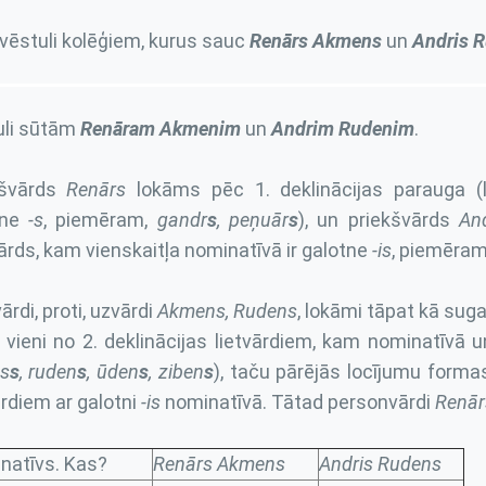
vēstuli kolēģiem, kurus sauc
Renārs Akmens
un
Andris 
uli sūtām
Renāram Akmenim
un
Andrim Rudenim
.
kšvārds
Renārs
lokāms pēc 1. deklinācijas parauga (li
tne
-s
, piemēram,
gandr
s
, peņuār
s
), un priekšvārds
An
vārds, kam vienskaitļa nominatīvā ir galotne
-is
, piemēram
ārdi, proti, uzvārdi
Akmens, Rudens
, lokāmi tāpat kā sug
r vieni no 2. deklinācijas lietvārdiem, kam nominatīvā u
s
s
, ruden
s
, ūden
s
, ziben
s
), taču pārējās locījumu formas
ārdiem ar galotni
-is
nominatīvā. Tātad personvārdi
Renā
natīvs. Kas?
Renārs Akmens
Andris Rudens