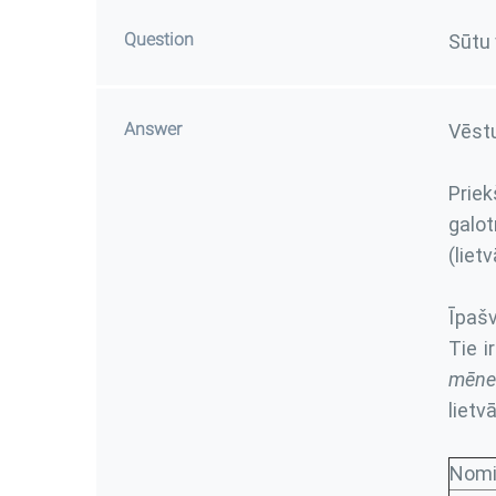
Question
Sūtu 
Answer
Vēst
Prie
galo
(liet
Īpašv
Tie i
mēne
lietv
Nomi