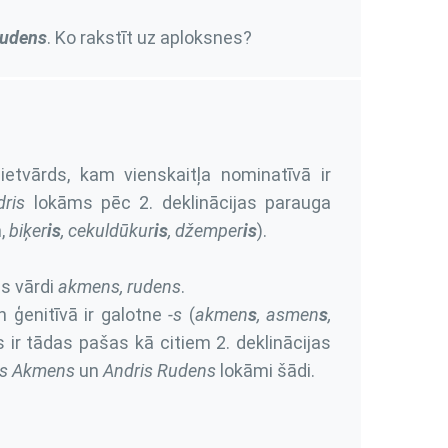
Rudens
. Ko rakstīt uz aploksnes?
etvārds, kam vienskaitļa nominatīvā ir
dris
lokāms pēc 2. deklinācijas parauga
,
biķer
is
, cekuldūkur
is
, džemper
is
).
as vārdi
akmens, rudens
.
n ģenitīvā ir galotne
-s
(
akmen
s
, asmen
s
,
 ir tādas pašas kā citiem 2. deklinācijas
rs Akmens
un
Andris Rudens
lokāmi šādi.