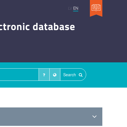
LV
EN
ctronic database
Search