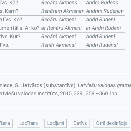
īvs. Kā?
Renāra Akmens
Andra Rudens
vs. Kam?
Renāram Akmenim
Andrim Rudenim
tīvs. Ko?
Renāru Akmeni
Andri Rudeni
umentālis. Ar ko?
ar Renāru Akmeni
ar Andri Rudeni
īvs. Kur?
Renārā Akmenī
Andrī Rudenī
īvs. –
Renār Akmens!
Andri Rudens!
niece, G. Lietvārds (substantīvs).
Latviešu valodas grama
Latviešu valodas institūts, 2015,
329., 358.–360. lpp.
īšana
Locīšana
Locījumi
Datīvs
Otrā deklinācija