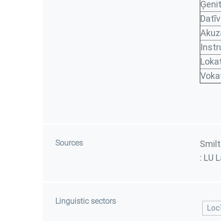
Ģenit
Datī
Akuza
Instr
Lokat
Vokat
Sources
Smilt
: LU 
Linguistic sectors
Loc