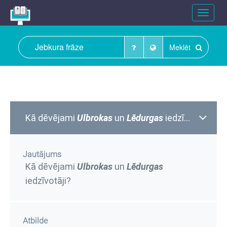
Toggle
navigat
Meklēt
Kā dēvējami
Ulbrokas
un
Lēdurgas
iedzīvotāji?
Jautājums
Kā dēvējami
Ulbrokas
un
Lēdurgas
iedzīvotāji?
Atbilde