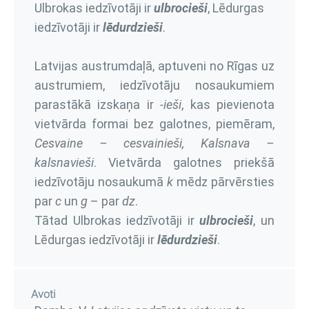
Ulbrokas iedzīvotāji ir
ulbrocieši
, Lēdurgas
iedzīvotāji ir
lēdurdzieši
.
Latvijas austrumdaļā, aptuveni no Rīgas uz
austrumiem, iedzīvotāju nosaukumiem
parastākā izskaņa ir
-ieši
, kas pievienota
vietvārda formai bez galotnes, piemēram,
Cesvaine – cesvainieši, Kalsnava –
kalsnavieši
. Vietvārda galotnes priekšā
iedzīvotāju nosaukumā
k
mēdz pārvērsties
par
c
un
g
– par
dz
.
Tātad Ulbrokas iedzīvotāji ir
ulbrocieši
, un
Lēdurgas iedzīvotāji ir
lēdurdzieši
.
Avoti