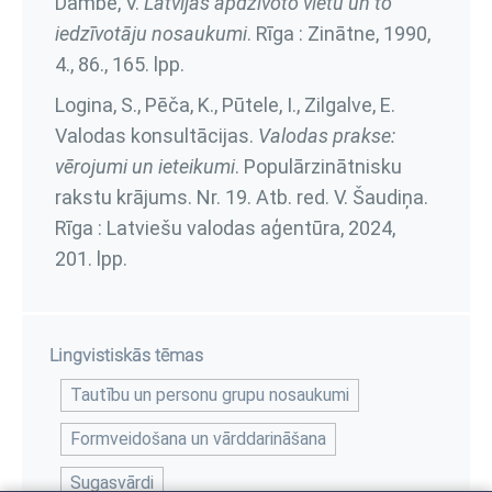
Dambe, V.
Latvijas apdzīvoto vietu un to
iedzīvotāju nosaukumi
. Rīga : Zinātne, 1990,
4., 86., 165. lpp.
Logina, S., Pēča, K., Pūtele, I., Zilgalve, E.
Valodas konsultācijas.
Valodas prakse:
vērojumi un ieteikumi
. Populārzinātnisku
rakstu krājums. Nr. 19. Atb. red. V. Šaudiņa.
Rīga : Latviešu valodas aģentūra, 2024,
201. lpp.
Lingvistiskās tēmas
Tautību un personu grupu nosaukumi
Formveidošana un vārddarināšana
Sugasvārdi