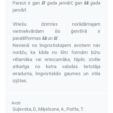
Pareizi ir gan
šī
gada
janvārī
, gan
šā
gada
janvārī.
Vīriešu dzimtes norādāmajam
vietniekvārdam
šis
ģenitīvā ir
paralēlformas
šā
un
šī
.
Nevienā no lingvistiskajiem avotiem nav
norāžu, ka kāda no šīm formām būtu
vēlamāka vai ieteicamāka, tāpēc izvēle
atkarīga no katra valodas lietotāja
ieraduma, lingvistiskās gaumes un stila
izjūtas.
Avoti
Guļevska, D., Miķelsone, A., Porīte, T.