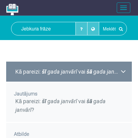
Toggle
navigat
Meklēt
Kā pareizi:
š
ī
gada janvārī
vai
šā
gada
janvārī
?
Jautājums
Kā pareizi:
š
ī
gada janvārī
vai
šā
gada
janvārī
?
Atbilde