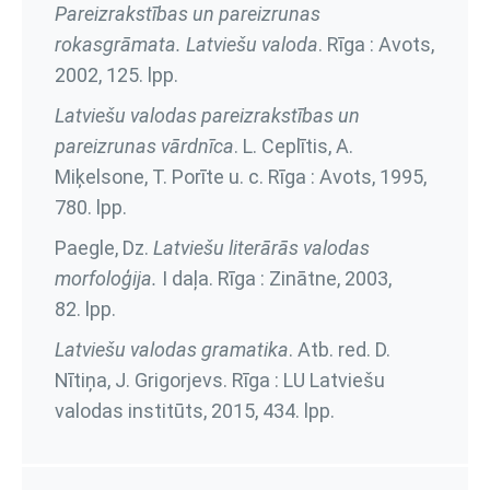
Pareizrakstības un pareizrunas
rokasgrāmata. Latviešu valoda
. Rīga : Avots,
2002,
125. lpp.
Latviešu valodas pareizrakstības un
pareizrunas vārdnīca
. L. Ceplītis, A.
Miķelsone, T. Porīte u. c. Rīga : Avots, 1995,
780. lpp.
Paegle, Dz.
Latviešu literārās valodas
morfoloģija.
I daļa
. Rīga : Zinātne, 2003,
82. lpp.
Latviešu valodas gramatika
. Atb. red. D.
Nītiņa, J. Grigorjevs. Rīga : LU Latviešu
valodas institūts, 2015,
434. lpp.