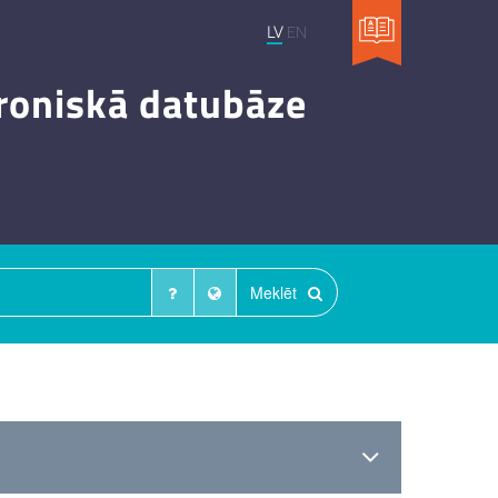
LV
EN
troniskā datubāze
Meklēt