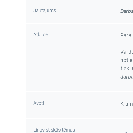
Jautājums
Darba
Atbilde
Parei
Vārd
notie
tiek 
darbav
Avoti
Krūmi
Lingvistiskās tēmas