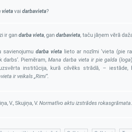
 vieta
vai
darbavieta
?
zi ir gan
darba vieta
, gan
darbavieta
, taču jāņem vērā daž
u savienojumu
darba vieta
lieto ar nozīmi ‘vieta (pie r
k darbs’. Piemēram,
Mana darba vieta ir pie galda
(
loga
uzsvērta institūcija, kurā cilvēks strādā, – iestāde,
ieta ir veikals „Rimi”.
ņa, V., Skujiņa, V.
Normatīvo aktu izstrādes rokasgrāmata