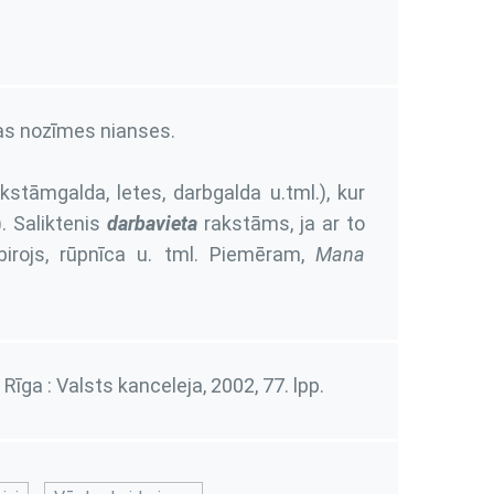
as nozīmes nianses.
akstāmgalda, letes, darbgalda u.tml.), kur
). Saliktenis
darbavieta
rakstāms, ja ar to
 birojs, rūpnīca u. tml. Piemēram,
Mana
. Rīga : Valsts kanceleja, 2002,
77. lpp.