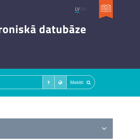
LV
EN
troniskā datubāze
Meklēt