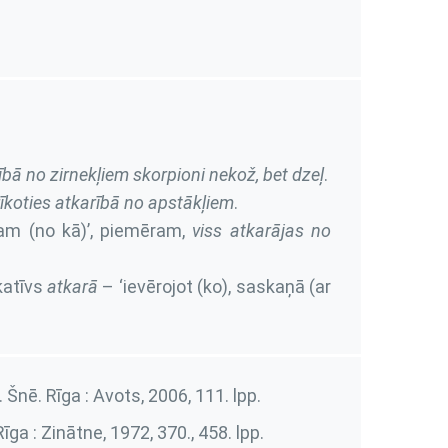
ībā no zirnekļiem skorpioni nekož, bet dzeļ
.
rīkoties atkarībā no apstākļiem
.
am (no kā)’, piemēram,
viss atkarājas no
katīvs
atkarā
– ‘ievērojot (ko), saskaņā (ar
. Šnē. Rīga : Avots, 2006,
111. lpp.
 Rīga : Zinātne, 1972,
370., 458. lpp.