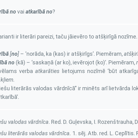
rībā no
vai
atkarībā no
?
rianti ir literāri pareizi, taču jāievēro to atšķirīgā nozīme.
rībā
[
no
]
– ‘norāda, ka (kas) ir atšķirīgs’. Piemēram,
atšķir
ībā no
(kā) – ‘saskaņā (ar ko), ievērojot (ko)’. Piemēram,
vēlams verba
atkarāties
lietojums nozīmē ‘būt atkarīg
kļiem
.
iešu literārās valodas vārdnīcā” ir minēts arī lietvārda lo
tkarībā’.
ešu valodas vārdnīca
. Red. D. Guļevska, I. Rozenštrauha, D
ešu literārās valodas vārdnīca.
1. sēj
. Atb. red. L. Ceplītis.