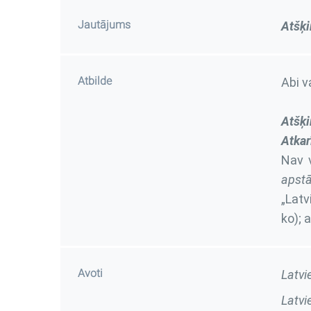
Jautājums
Atšķi
Atbilde
Abi va
Atšķi
Atkar
Nav 
apstā
„Latv
ko); a
Avoti
Latvi
Latvi