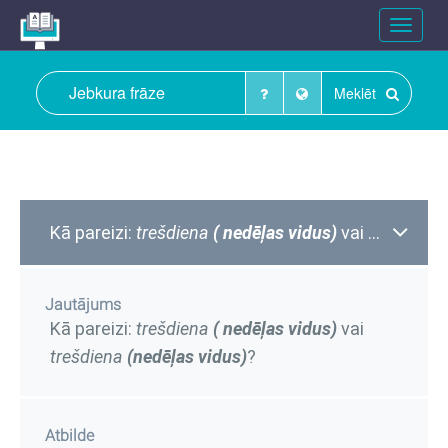
Toggle
navigat
Meklēt
Kā pareizi:
trešdiena
( nedēļas vidus)
vai
trešdiena
Jautājums
Kā pareizi:
trešdiena
( nedēļas vidus)
vai
trešdiena
(nedēļas vidus)
?
Atbilde