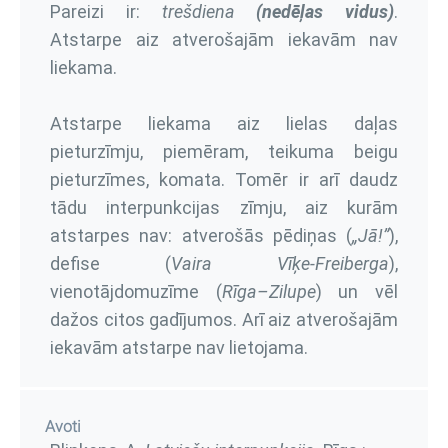
Pareizi ir:
trešdiena
(nedēļas vidus)
.
Atstarpe aiz atverošajām iekavām nav
liekama.
Atstarpe liekama aiz lielas daļas
pieturzīmju, piemēram, teikuma beigu
pieturzīmes, komata. Tomēr ir arī daudz
tādu interpunkcijas zīmju, aiz kurām
atstarpes nav: atverošās pēdiņas (
„Jā!”
),
defise (
Vaira Vīķe-Freiberga
),
vienotājdomuzīme (
Rīga–Zilupe
) un vēl
dažos citos gadījumos. Arī aiz atverošajām
iekavām atstarpe nav lietojama.
Avoti