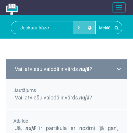
Toggle
navigat
Meklēt
Vai latviešu valodā ir vārds
nujā
?
Jautājums
Vai latviešu valodā ir vārds
nujā
?
Atbilde
Jā,
nujā
ir partikula ar nozīmi ‘jā gan’,