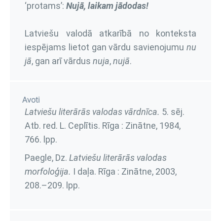
‘protams’:
Nujā, laikam jādodas!
Latviešu valodā atkarībā no konteksta
iespējams lietot gan vārdu savienojumu
nu
jā
, gan arī vārdus
nuja
,
nujā
.
Avoti
Latviešu literārās valodas vārdnīca
.
5. sēj
.
Atb. red. L. Ceplītis. Rīga : Zinātne, 1984,
766. lpp.
Paegle, Dz.
Latviešu literārās valodas
morfoloģija.
I daļa
. Rīga : Zinātne, 2003,
208.–209. lpp.