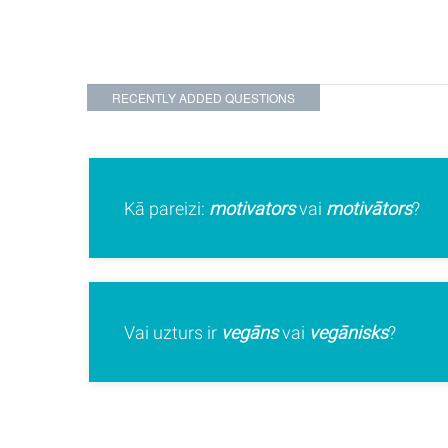
RECENTLY ADDED QUESTIONS
a?
Kā pareizi:
motivators
vai
motivātors
?
Vai uzturs ir
vegāns
vai
vegānisks
?