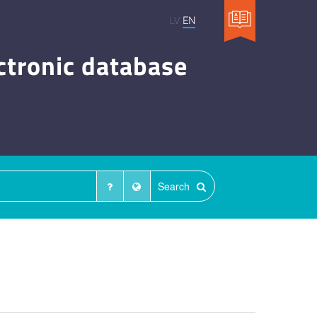
LV
EN
ctronic database
Search