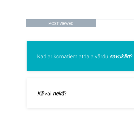
MOST VIEWED
Kad ar komatiem atdala vārdu
savukārt
?
Kā
vai
nekā
?