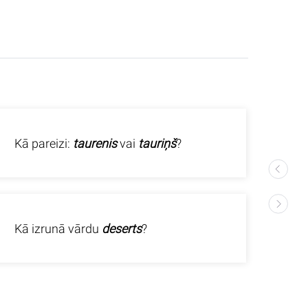
Kā pareizi:
taurenis
vai
tauriņš
?
Kā 
Kā izrunā vārdu
deserts
?
Vai 