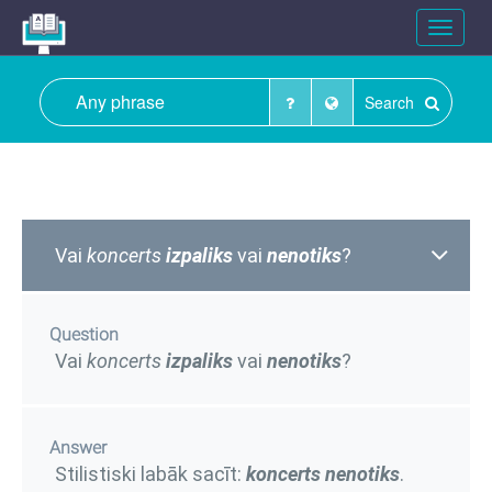
Toggle
navigat
Search
Vai
koncerts
izpaliks
vai
nenotiks
?
Question
Vai
koncerts
izpaliks
vai
nenotiks
?
Answer
Stilistiski labāk sacīt:
koncerts
nenotiks
.