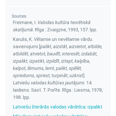
Sources
Freimane, I.
Valodas kultūra teorētiskā
skatījumā
. Rīga : Zvaigzne, 1993,
157. lpp.
Karulis, K. Vēlamie un nevēlamie vārdu
savienojumi [
palikt, aizstāt, aizvietot, atbilde,
atbildēt, atvietot, baudīt, interesēt, izdabāt,
izpalikt, izpatikt, izpildīt, iztapt, kalpība,
kalpot, lēmums, lemt, palikt, spēlēt,
spriedums, spriest, turpināt, uzkrist
].
Latviešu valodas kultūras jautājumi
. 14.
laidiens. Sast. T. Porīte. Rīga : Liesma, 1978,
198. lpp.
Latviešu literārās valodas vārdnīca: izpalikt