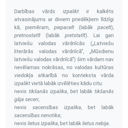
Darbības vārds
izpalikt
ir kalkēts
atvasinājums ar diviem priedēkļiem līdzīgi
kā, piemēram,
piepacelt
(labāk
pacelt
),
pretnostatīt
(labāk
pretstatīt
). Lai gan
latviešu valodas vārdnīcās („Latviešu
literārās valodas vārdnīcā”, „Mūsdienu
latviešu valodas vārdnīcā”) šim vārdam nav
nevēlamas nokrāsas, no valodas kultūras
viedokļa atkarībā no konteksta vārda
izpalikt
vietā labāk izvēlēties kādu citu:
nevis
tikšanās izpalika
, bet labāk
tikšanās
gāja secen
;
nevis
sacensības izpalika
, bet labāk
sacensības nenotika
;
nevis
lietus izpalika
, bet labāk
lietus
nebija
.