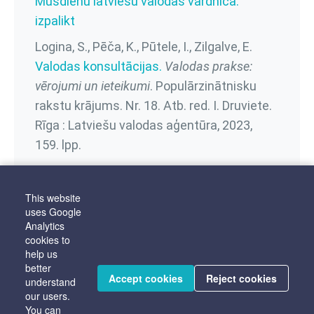
Mūsdienu latviešu valodas vārdnīca:
izpalikt
Logina, S., Pēča, K., Pūtele, I., Zilgalve, E.
Valodas konsultācijas.
Valodas prakse:
vērojumi un ieteikumi
. Populārzinātnisku
rakstu krājums. Nr. 18. Atb. red. I. Druviete.
Rīga : Latviešu valodas aģentūra, 2023,
159. lpp.
This website
Linguistic sectors
uses Google
Analytics
Stils un literārā norma
Vārda skaidrojums
cookies to
help us
Atvasinātie darbības vārdi
better
Accept cookies
Reject cookies
understand
our users.
You can