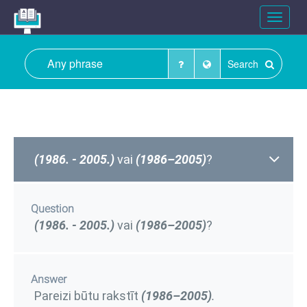
Toggle
navigat
Search
(1986. - 2005.)
vai
(1986–2005)
?
Question
(1986. - 2005.)
vai
(1986–2005)
?
Answer
Pareizi būtu rakstīt
(1986–2005)
.