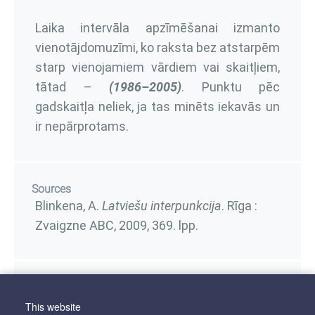
Laika intervāla apzīmēšanai izmanto
vienotājdomuzīmi, ko raksta bez atstarpēm
starp vienojamiem vārdiem vai skaitļiem,
tātad –
(1986–2005)
. Punktu pēc
gadskaitļa neliek, ja tas minēts iekavās un
ir nepārprotams.
Sources
Blinkena, A.
Latviešu interpunkcija
. Rīga :
Zvaigzne ABC, 2009,
369. lpp.
Linguistic sectors
This website
Gadskaitļu pieraksts
Gadskaitļi