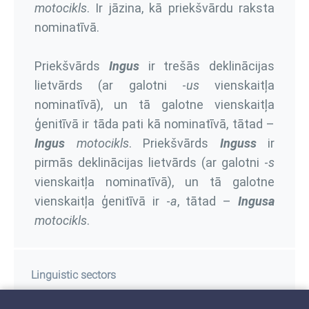
motocikls
. Ir jāzina, kā priekšvārdu raksta
nominatīvā.
Priekšvārds
Ingus
ir trešās deklinācijas
lietvārds (ar galotni -
us
vienskaitļa
nominatīvā), un tā galotne vienskaitļa
ģenitīvā ir tāda pati kā nominatīvā, tātad –
Ingus
motocikls
. Priekšvārds
Inguss
ir
pirmās deklinācijas lietvārds (ar galotni -
s
vienskaitļa nominatīvā), un tā galotne
vienskaitļa ģenitīvā ir -
a
, tātad –
Ingusa
motocikls
.
Linguistic sectors
Priekšvārdi
Vārda sastāvs
Galotne