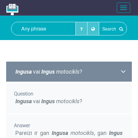
Toggle
navigat
Search
Ingusa
vai
Ingus
motocikls
?
Question
Ingusa
vai
Ingus
motocikls
?
Answer
Pareizi ir gan
Ingusa
motocikls
, gan
Ingus