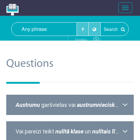
Toggle
navigat
Search
Ģenitīvs
Questions
Austrumu
garšvielas vai
austrumnieciskās
garšvie
Vai pareizi teikt
nulltā klase
un
nulltais līmenis
?