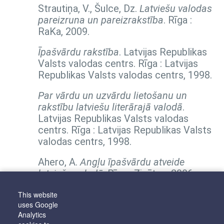
Strautiņa, V., Šulce, Dz.
Latviešu valodas
pareizruna un pareizrakstība
. Rīga :
RaKa, 2009.
Īpašvārdu rakstība
. Latvijas Republikas
Valsts valodas centrs. Rīga : Latvijas
Republikas Valsts valodas centrs, 1998.
Par vārdu un uzvārdu lietošanu un
rakstību latviešu literārajā valodā
.
Latvijas Republikas Valsts valodas
centrs. Rīga : Latvijas Republikas Valsts
valodas centrs, 1998.
Ahero, A.
Angļu īpašvārdu atveide
latviešu valodā
. Rīga : Zinātne, 2006.
Bankava, B.
Franču īpašvārdu atveide
This website
uses Google
latviešu valodā
. Rīga : Zinātne, 2004.
Analytics