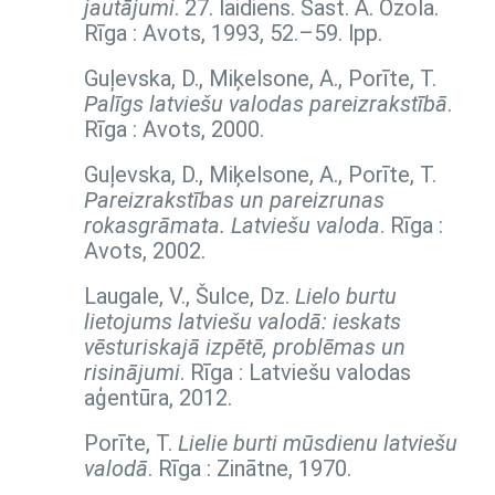
jautājumi
. 27. laidiens. Sast. Ā. Ozola.
Rīga : Avots, 1993,
52.–59. lpp.
Guļevska, D., Miķelsone, A., Porīte, T.
Palīgs latviešu valodas pareizrakstībā
.
Rīga : Avots, 2000.
Guļevska, D., Miķelsone, A., Porīte, T.
Pareizrakstības un pareizrunas
rokasgrāmata. Latviešu valoda
. Rīga :
Avots, 2002.
Laugale, V., Šulce, Dz.
Lielo burtu
lietojums latviešu valodā: ieskats
vēsturiskajā izpētē, problēmas un
risinājumi
. Rīga : Latviešu valodas
aģentūra, 2012.
Porīte, T.
Lielie burti mūsdienu latviešu
valodā
. Rīga : Zinātne, 1970.