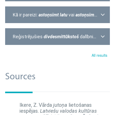
Kā ir pareizi:
astoņsimt latu
vai
astoņsimt lati
;
astoņ
Reģistrējušies
divdesmittūkstoš
dalībnieki/dalībnieku
All results
Sources
Ikere, Z. Vārda
jutoņa
lietošanas
iespējas.
Latviešu valodas kultūras