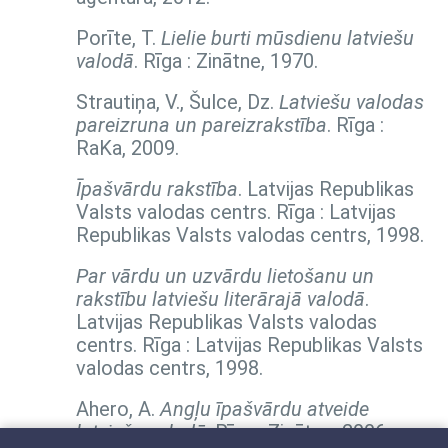
Porīte, T.
Lielie burti mūsdienu latviešu
valodā
. Rīga : Zinātne, 1970.
Strautiņa, V., Šulce, Dz.
Latviešu valodas
pareizruna un pareizrakstība
. Rīga :
RaKa, 2009.
Īpašvārdu rakstība
. Latvijas Republikas
Valsts valodas centrs. Rīga : Latvijas
Republikas Valsts valodas centrs, 1998.
Par vārdu un uzvārdu lietošanu un
rakstību latviešu literārajā valodā
.
Latvijas Republikas Valsts valodas
centrs. Rīga : Latvijas Republikas Valsts
valodas centrs, 1998.
Ahero, A.
Angļu īpašvārdu atveide
latviešu valodā
. Rīga : Zinātne, 2006.