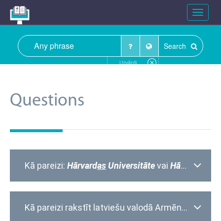
Toggle
navigat
Search
Uzvārdi
Questions
Kā pareizi:
Hārvard
as
Universitāte
vai
Hārvard
a
Univ
Kā pareizi rakstīt latviešu valodā Armēnijas prezidenta uzvārdu