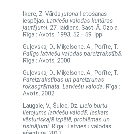
Ikere, Z. Vārda
jutoņa
lietošanas
iespējas.
Latviešu valodas kultūras
jautājumi
. 27. laidiens. Sast. Ā. Ozola.
Rīga : Avots, 1993,
52.–59. lpp.
Guļevska, D., Miķelsone, A., Porīte, T.
Palīgs latviešu valodas pareizrakstībā
.
Rīga : Avots, 2000.
Guļevska, D., Miķelsone, A., Porīte, T.
Pareizrakstības un pareizrunas
rokasgrāmata. Latviešu valoda
. Rīga :
Avots, 2002.
Laugale, V., Šulce, Dz.
Lielo burtu
lietojums latviešu valodā: ieskats
vēsturiskajā izpētē, problēmas un
risinājumi
. Rīga : Latviešu valodas
aģentūra, 2012.