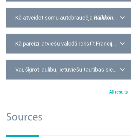
Kā atveidot somu autobraucēja
Räikkönen
uzvārd
Kā pareizi latviešu valodā rakstīt Francijas prezidenta uzvārdu
Vai, šķirot laulību, lietuviešu tautības sieviete var atgūt savu
All results
Sources