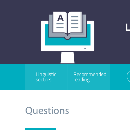
L
Linguistic
Recommended
sectors
reading
Questions