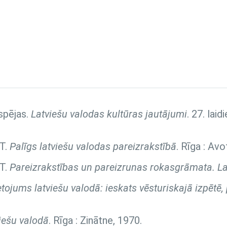
spējas.
Latviešu valodas kultūras jautājumi
. 27. lai
 T.
Palīgs latviešu valodas pareizrakstībā
. Rīga : Avo
 T.
Pareizrakstības un pareizrunas rokasgrāmata. La
ietojums latviešu valodā: ieskats vēsturiskajā izpētē
viešu valodā
. Rīga : Zinātne, 1970.