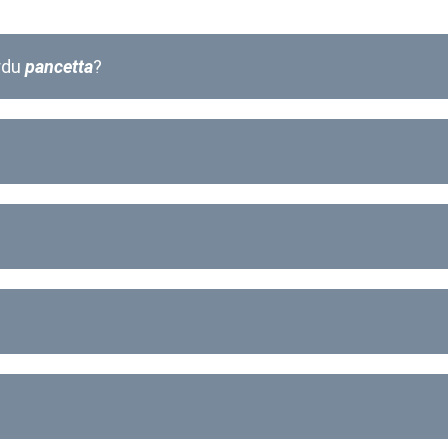
ārdu
pancetta
?