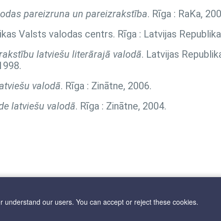
lodas pareizruna un pareizrakstība
. Rīga : RaKa, 200
likas Valsts valodas centrs. Rīga : Latvijas Republik
akstību latviešu literārajā valodā
. Latvijas Republik
1998.
atviešu valodā
. Rīga : Zinātne, 2006.
de latviešu valodā
. Rīga : Zinātne, 2004.
er understand our users. You can accept or reject these cookies.