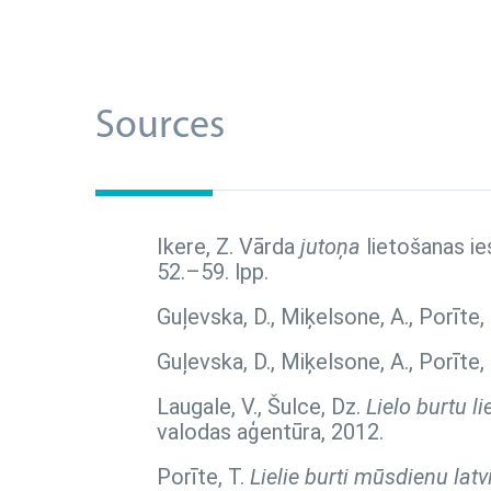
Sources
Ikere, Z. Vārda
jutoņa
lietošanas ie
52.–59. lpp.
Guļevska, D., Miķelsone, A., Porīte,
Guļevska, D., Miķelsone, A., Porīte,
Laugale, V., Šulce, Dz.
Lielo burtu l
valodas aģentūra, 2012.
Porīte, T.
Lielie burti mūsdienu lat