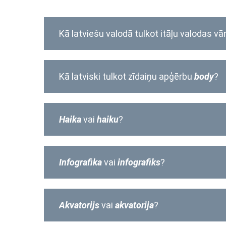
Kā latviešu valodā tulkot itāļu valodas v
Kā latviski tulkot zīdaiņu apģērbu
body
?
Haika
vai
haiku
?
I
nfografika
vai
infografiks
?
Akvatorijs
vai
akvatorija
?