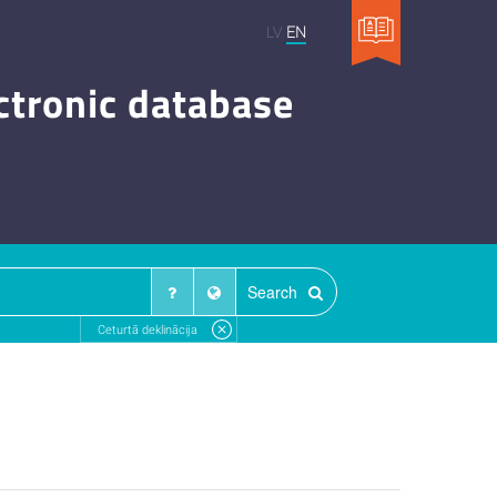
LV
EN
ctronic database
Search
Ceturtā deklinācija