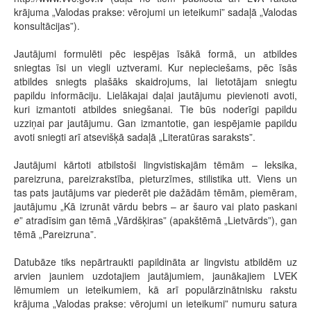
krājuma „Valodas prakse: vērojumi un ieteikumi” sadaļā „Valodas
konsultācijas”).
Jautājumi formulēti pēc iespējas īsākā formā, un atbildes
sniegtas īsi un viegli uztverami. Kur nepieciešams, pēc īsās
atbildes sniegts plašāks skaidrojums, lai lietotājam sniegtu
papildu informāciju. Lielākajai daļai jautājumu pievienoti avoti,
kuri izmantoti atbildes sniegšanai. Tie būs noderīgi papildu
uzziņai par jautājumu. Gan izmantotie, gan iespējamie papildu
avoti sniegti arī atsevišķā sadaļā „Literatūras saraksts”.
Jautājumi kārtoti atbilstoši lingvistiskajām tēmām – leksika,
pareizruna, pareizrakstība, pieturzīmes, stilistika utt. Viens un
tas pats jautājums var piederēt pie dažādām tēmām, piemēram,
jautājumu „Kā izrunāt vārdu bebrs – ar šauro vai plato paskani
e
” atradīsim gan tēmā „Vārdšķiras” (apakštēmā „Lietvārds”), gan
tēmā „Pareizruna”.
Datubāze tiks nepārtraukti papildināta ar lingvistu atbildēm uz
arvien jauniem uzdotajiem jautājumiem, jaunākajiem LVEK
lēmumiem un ieteikumiem, kā arī populārzinātnisku rakstu
krājuma „Valodas prakse: vērojumi un ieteikumi” numuru satura