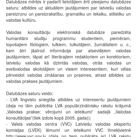
Datubāzes mērķis ir padarīt lietotājiem ērti pieejamu datubāzes
saturu: atbildes uz aktuāliem jautājumiem par latviešu valodas
pareizrunu un pareizrakstību, gramatiku un leksiku, stilistiku un
valodas kultūru.
Valodas konsultāciju elektroniskā datubāze paredzēta
humanitāro studiju programmu studentiem, piemēram,
topošajiem filologiem, tulkiem, tulkotājiem, žurnālistiem u. c.,
kam ātri jāatrod informācija par atsevišķiem valodas
jautājumiem, tāpat arī literārajiem redaktoriem un korektoriem,
latviešu valodas kā dzimtās valodas, otrās valodas un
svešvalodas skolotājiem un visiem interesentiem, kuri vēlas
pilnveidot valodas zināšanas un prasmes, atrast atbildes uz
valodas prakses jautājumiem.
Datubāzes saturu veido:
- LVA lingvistu sniegtās atbildes uz interesentu jautājumiem
(daļa no tām publicēta LVA populārzinātnisku rakstu krājumā
„Valodas prakse: vērojumi un ieteikumi” sadaļā „Valodas
konsultācijas”(tiek izdots kopš 2005. gada));
- Valsts valodas centra (VVC) Latviešu valodas ekspertu
komisijas (LVEK) lēmumi un ieteikumi VVC tīmekļvietnē
http://www.vvc.gov.lv (daļa no tiem publicēta arī LVA rakstu