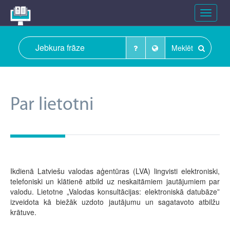
Toggle
navigat
Meklēt
Par lietotni
Ikdienā Latviešu valodas aģentūras (LVA) lingvisti elektroniski,
telefoniski un klātienē atbild uz neskaitāmiem jautājumiem par
valodu. Lietotne „Valodas konsultācijas: elektroniskā datubāze”
izveidota kā biežāk uzdoto jautājumu un sagatavoto atbilžu
krātuve.