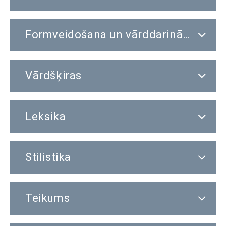
Formveidošana un vārddarināšana
Vārdšķiras
Leksika
Stilistika
Teikums