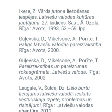
Ikere, Z. Vārda
jutoņa
lietošanas
iespējas.
Latviešu valodas kultūras
jautājumi
. 27. laidiens. Sast. Ā. Ozola.
Rīga : Avots, 1993,
52.–59. lpp.
Guļevska, D., Miķelsone, A., Porīte, T.
Palīgs latviešu valodas pareizrakstībā
.
Rīga : Avots, 2000.
Guļevska, D., Miķelsone, A., Porīte, T.
Pareizrakstības un pareizrunas
rokasgrāmata. Latviešu valoda
. Rīga :
Avots, 2002.
Laugale, V., Šulce, Dz.
Lielo burtu
lietojums latviešu valodā: ieskats
vēsturiskajā izpētē, problēmas un
risinājumi
. Rīga : Latviešu valodas
aģentūra, 2012.