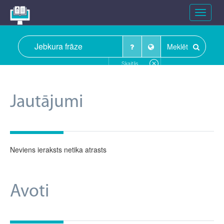
Toggle
navigat
Meklēt
Skaitlis
Jautājumi
Neviens ieraksts netika atrasts
Avoti