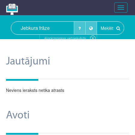
Toggle
navigat
Meklēt
Atgriezeniskais vietniekvārds
Jautājumi
Neviens ieraksts netika atrasts
Avoti