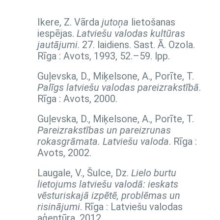
Ikere, Z. Vārda
jutoņa
lietošanas
iespējas.
Latviešu valodas kultūras
jautājumi
. 27. laidiens. Sast. Ā. Ozola.
Rīga : Avots, 1993,
52.–59. lpp.
Guļevska, D., Miķelsone, A., Porīte, T.
Palīgs latviešu valodas pareizrakstībā
.
Rīga : Avots, 2000.
Guļevska, D., Miķelsone, A., Porīte, T.
Pareizrakstības un pareizrunas
rokasgrāmata. Latviešu valoda
. Rīga :
Avots, 2002.
Laugale, V., Šulce, Dz.
Lielo burtu
lietojums latviešu valodā: ieskats
vēsturiskajā izpētē, problēmas un
risinājumi
. Rīga : Latviešu valodas
aģentūra, 2012.