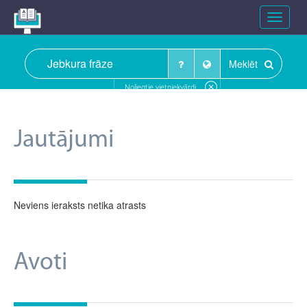
Toggle
navigat
Meklēt
Noliegtie vietniekvārdi
Jautājumi
Neviens ieraksts netika atrasts
Avoti