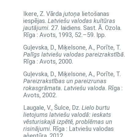
Ikere, Z. Vārda
jutoņa
lietošanas
iespējas.
Latviešu valodas kultūras
jautājumi
. 27. laidiens. Sast. Ā. Ozola.
Rīga : Avots, 1993,
52.–59. lpp.
Guļevska, D., Miķelsone, A., Porīte, T.
Palīgs latviešu valodas pareizrakstībā
.
Rīga : Avots, 2000.
Guļevska, D., Miķelsone, A., Porīte, T.
Pareizrakstības un pareizrunas
rokasgrāmata. Latviešu valoda
. Rīga :
Avots, 2002.
Laugale, V., Šulce, Dz.
Lielo burtu
lietojums latviešu valodā: ieskats
vēsturiskajā izpētē, problēmas un
risinājumi
. Rīga : Latviešu valodas
aģentūra, 2012.