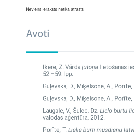
Neviens ieraksts netika atrasts
Avoti
Ikere, Z. Vārda
jutoņa
lietošanas ie
52.–59. lpp.
Guļevska, D., Miķelsone, A., Porīte,
Guļevska, D., Miķelsone, A., Porīte,
Laugale, V., Šulce, Dz.
Lielo burtu l
valodas aģentūra, 2012.
Porīte, T.
Lielie burti mūsdienu lat