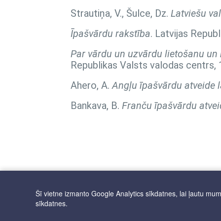
Strautiņa, V., Šulce, Dz.
Latviešu va
Īpašvārdu rakstība
. Latvijas Repub
Par vārdu un uzvārdu lietošanu un r
Republikas Valsts valodas centrs, 
Ahero, A.
Angļu īpašvārdu atveide l
Bankava, B.
Franču īpašvārdu atvei
Šī vietne izmanto Google Analytics sīkdatnes, lai ļautu mums 
sīkdatnes.