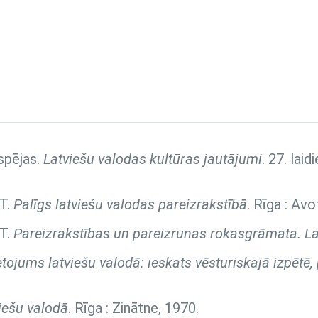
spējas.
Latviešu valodas kultūras jautājumi
. 27. lai
 T.
Palīgs latviešu valodas pareizrakstībā
. Rīga : Avo
 T.
Pareizrakstības un pareizrunas rokasgrāmata. La
ietojums latviešu valodā: ieskats vēsturiskajā izpētē
viešu valodā
. Rīga : Zinātne, 1970.