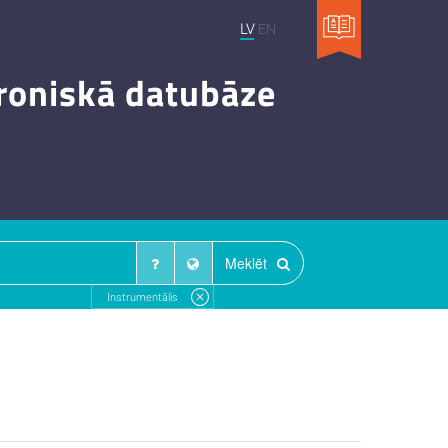
LV
EN
troniskā datubāze
Meklēt
Instrumentālis