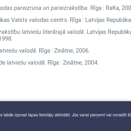
lodas pareizruna un pareizrakstība
. Rīga : RaKa, 200
likas Valsts valodas centrs. Rīga : Latvijas Republik
akstību latviešu literārajā valodā
. Latvijas Republik
1998.
atviešu valodā
. Rīga : Zinātne, 2006.
de latviešu valodā
. Rīga : Zinātne, 2004.
labāk izprast lapas lietotāju aktivitāti. Jūs varat pieņemt vai noraidīt š