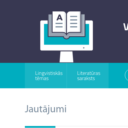
V
Lingvistiskās
Literatūras
tēmas
saraksts
Jautājumi