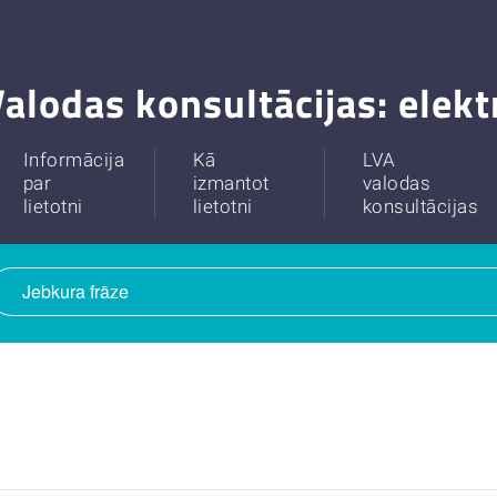
alodas konsultācijas: elek
Informācija
Kā
LVA
par
izmantot
valodas
lietotni
lietotni
konsultācijas