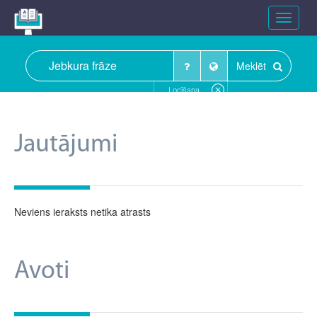
Toggle
navigat
Meklēt
Locīšana
Jautājumi
Neviens ieraksts netika atrasts
Avoti