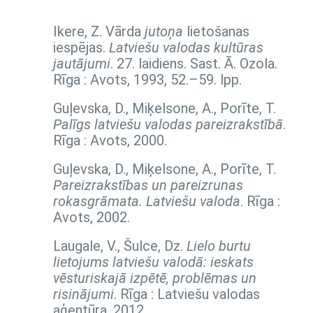
Ikere, Z. Vārda
jutoņa
lietošanas
iespējas.
Latviešu valodas kultūras
jautājumi
. 27. laidiens. Sast. Ā. Ozola.
Rīga : Avots, 1993,
52.–59. lpp.
Guļevska, D., Miķelsone, A., Porīte, T.
Palīgs latviešu valodas pareizrakstībā
.
Rīga : Avots, 2000.
Guļevska, D., Miķelsone, A., Porīte, T.
Pareizrakstības un pareizrunas
rokasgrāmata. Latviešu valoda
. Rīga :
Avots, 2002.
Laugale, V., Šulce, Dz.
Lielo burtu
lietojums latviešu valodā: ieskats
vēsturiskajā izpētē, problēmas un
risinājumi
. Rīga : Latviešu valodas
aģentūra, 2012.