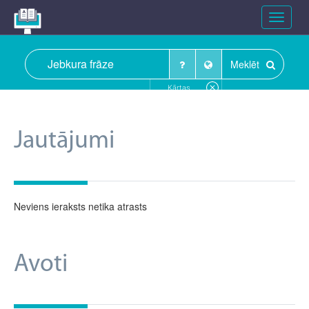
Toggle
navigat
Meklēt
Kārtas
Jautājumi
Neviens ieraksts netika atrasts
Avoti