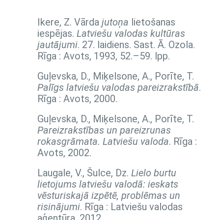
Ikere, Z. Vārda
jutoņa
lietošanas
iespējas.
Latviešu valodas kultūras
jautājumi
. 27. laidiens. Sast. Ā. Ozola.
Rīga : Avots, 1993,
52.–59. lpp.
Guļevska, D., Miķelsone, A., Porīte, T.
Palīgs latviešu valodas pareizrakstībā
.
Rīga : Avots, 2000.
Guļevska, D., Miķelsone, A., Porīte, T.
Pareizrakstības un pareizrunas
rokasgrāmata. Latviešu valoda
. Rīga :
Avots, 2002.
Laugale, V., Šulce, Dz.
Lielo burtu
lietojums latviešu valodā: ieskats
vēsturiskajā izpētē, problēmas un
risinājumi
. Rīga : Latviešu valodas
aģentūra, 2012.