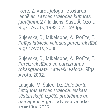
Ikere, Z. Vārda
jutoņa
lietošanas
iespējas.
Latviešu valodas kultūras
jautājumi
. 27. laidiens. Sast. Ā. Ozola.
Rīga : Avots, 1993,
52.–59. lpp.
Guļevska, D., Miķelsone, A., Porīte, T.
Palīgs latviešu valodas pareizrakstībā
.
Rīga : Avots, 2000.
Guļevska, D., Miķelsone, A., Porīte, T.
Pareizrakstības un pareizrunas
rokasgrāmata. Latviešu valoda
. Rīga :
Avots, 2002.
Laugale, V., Šulce, Dz.
Lielo burtu
lietojums latviešu valodā: ieskats
vēsturiskajā izpētē, problēmas un
risinājumi
. Rīga : Latviešu valodas
aģentūra, 2012.