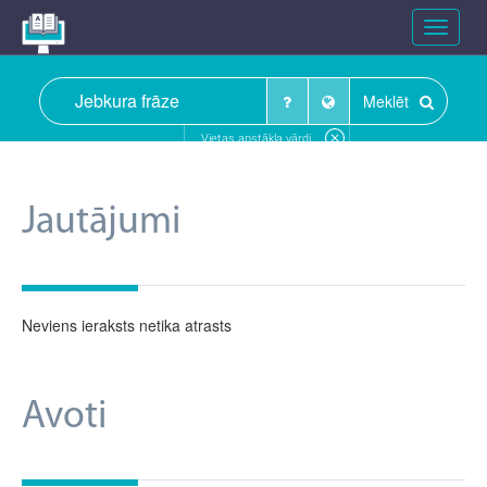
Toggle
navigat
Meklēt
Vietas apstākļa vārdi
Jautājumi
Neviens ieraksts netika atrasts
Avoti