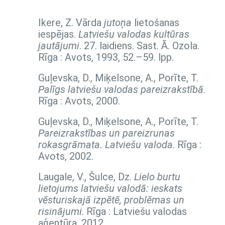
Ikere, Z. Vārda
jutoņa
lietošanas
iespējas.
Latviešu valodas kultūras
jautājumi
. 27. laidiens. Sast. Ā. Ozola.
Rīga : Avots, 1993,
52.–59. lpp.
Guļevska, D., Miķelsone, A., Porīte, T.
Palīgs latviešu valodas pareizrakstībā
.
Rīga : Avots, 2000.
Guļevska, D., Miķelsone, A., Porīte, T.
Pareizrakstības un pareizrunas
rokasgrāmata. Latviešu valoda
. Rīga :
Avots, 2002.
Laugale, V., Šulce, Dz.
Lielo burtu
lietojums latviešu valodā: ieskats
vēsturiskajā izpētē, problēmas un
risinājumi
. Rīga : Latviešu valodas
aģentūra, 2012.