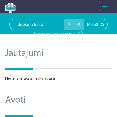
Toggle
navigat
Meklēt
Cēloņa jeb nolūka apstākļa vārdi
Jautājumi
Neviens ieraksts netika atrasts
Avoti