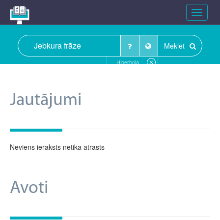
Toggle
navigat
Meklēt
Hiperbola
Jautājumi
Neviens ieraksts netika atrasts
Avoti