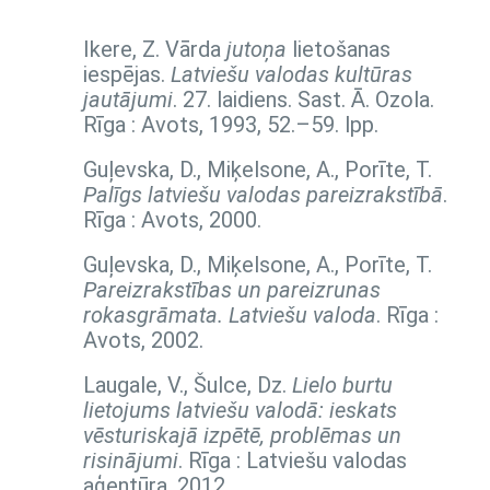
Ikere, Z. Vārda
jutoņa
lietošanas
iespējas.
Latviešu valodas kultūras
jautājumi
. 27. laidiens. Sast. Ā. Ozola.
Rīga : Avots, 1993,
52.–59. lpp.
Guļevska, D., Miķelsone, A., Porīte, T.
Palīgs latviešu valodas pareizrakstībā
.
Rīga : Avots, 2000.
Guļevska, D., Miķelsone, A., Porīte, T.
Pareizrakstības un pareizrunas
rokasgrāmata. Latviešu valoda
. Rīga :
Avots, 2002.
Laugale, V., Šulce, Dz.
Lielo burtu
lietojums latviešu valodā: ieskats
vēsturiskajā izpētē, problēmas un
risinājumi
. Rīga : Latviešu valodas
aģentūra, 2012.