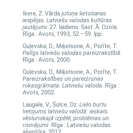
Ikere, Z. Vārda
jutoņa
lietošanas
iespējas.
Latviešu valodas kultūras
jautājumi
. 27. laidiens. Sast. Ā. Ozola.
Rīga : Avots, 1993,
52.–59. lpp.
Guļevska, D., Miķelsone, A., Porīte, T.
Palīgs latviešu valodas pareizrakstībā
.
Rīga : Avots, 2000.
Guļevska, D., Miķelsone, A., Porīte, T.
Pareizrakstības un pareizrunas
rokasgrāmata. Latviešu valoda
. Rīga :
Avots, 2002.
Laugale, V., Šulce, Dz.
Lielo burtu
lietojums latviešu valodā: ieskats
vēsturiskajā izpētē, problēmas un
risinājumi
. Rīga : Latviešu valodas
aģentūra, 2012.