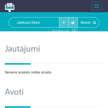
Toggle
navigat
Meklēt
Sirsnīgais stils
Jautājumi
Neviens ieraksts netika atrasts
Avoti