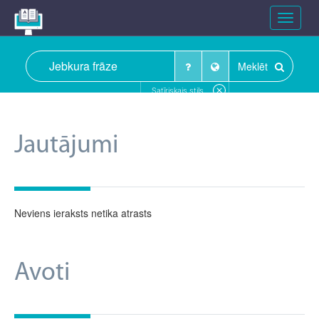
Toggle
navigat
Meklēt
Satīriskais stils
Jautājumi
Neviens ieraksts netika atrasts
Avoti