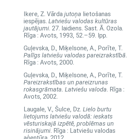
Ikere, Z. Vārda
jutoņa
lietošanas
iespējas.
Latviešu valodas kultūras
jautājumi
. 27. laidiens. Sast. Ā. Ozola.
Rīga : Avots, 1993,
52.–59. lpp.
Guļevska, D., Miķelsone, A., Porīte, T.
Palīgs latviešu valodas pareizrakstībā
.
Rīga : Avots, 2000.
Guļevska, D., Miķelsone, A., Porīte, T.
Pareizrakstības un pareizrunas
rokasgrāmata. Latviešu valoda
. Rīga :
Avots, 2002.
Laugale, V., Šulce, Dz.
Lielo burtu
lietojums latviešu valodā: ieskats
vēsturiskajā izpētē, problēmas un
risinājumi
. Rīga : Latviešu valodas
aģentūra, 2012.