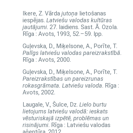
Ikere, Z. Vārda
jutoņa
lietošanas
iespējas.
Latviešu valodas kultūras
jautājumi
. 27. laidiens. Sast. Ā. Ozola.
Rīga : Avots, 1993,
52.–59. lpp.
Guļevska, D., Miķelsone, A., Porīte, T.
Palīgs latviešu valodas pareizrakstībā
.
Rīga : Avots, 2000.
Guļevska, D., Miķelsone, A., Porīte, T.
Pareizrakstības un pareizrunas
rokasgrāmata. Latviešu valoda
. Rīga :
Avots, 2002.
Laugale, V., Šulce, Dz.
Lielo burtu
lietojums latviešu valodā: ieskats
vēsturiskajā izpētē, problēmas un
risinājumi
. Rīga : Latviešu valodas
aģentūra, 2012.