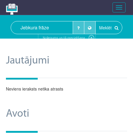
Toggle
navigat
Meklēt
Noliegums un tā precizēšana
Jautājumi
Neviens ieraksts netika atrasts
Avoti