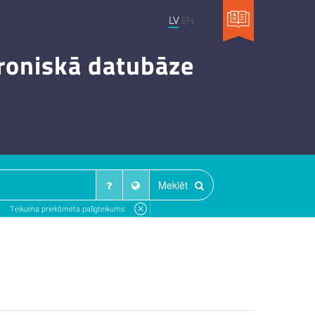
LV
EN
troniskā datubāze
Meklēt
Teikuma priekšmeta palīgteikums