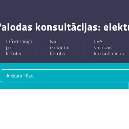
alodas konsultācijas: elek
Informācija
Kā
LVA
par
izmantot
valodas
lietotni
lietotni
konsultācijas