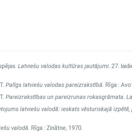
spējas.
Latviešu valodas kultūras jautājumi
. 27. lai
 T.
Palīgs latviešu valodas pareizrakstībā
. Rīga : Avo
 T.
Pareizrakstības un pareizrunas rokasgrāmata. La
ietojums latviešu valodā: ieskats vēsturiskajā izpētē
viešu valodā
. Rīga : Zinātne, 1970.