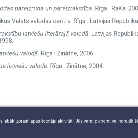
lodas pareizruna un pareizrakstība
. Rīga : RaKa, 200
likas Valsts valodas centrs. Rīga : Latvijas Republik
akstību latviešu literārajā valodā
. Latvijas Republik
1998.
atviešu valodā
. Rīga : Zinātne, 2006.
de latviešu valodā
. Rīga : Zinātne, 2004.
labāk izprast lapas lietotāju aktivitāti. Jūs varat pieņemt vai noraidīt š