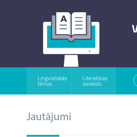
V
Lingvistiskās
Literatūras
tēmas
saraksts
Jautājumi