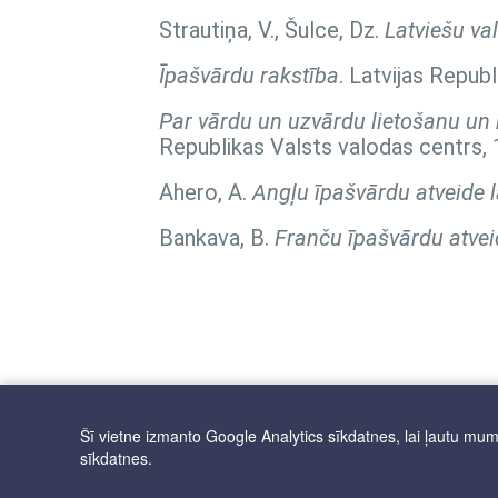
Strautiņa, V., Šulce, Dz.
Latviešu va
Īpašvārdu rakstība
. Latvijas Repub
Par vārdu un uzvārdu lietošanu un r
Republikas Valsts valodas centrs, 
Ahero, A.
Angļu īpašvārdu atveide l
Bankava, B.
Franču īpašvārdu atvei
Šī vietne izmanto Google Analytics sīkdatnes, lai ļautu mums 
sīkdatnes.