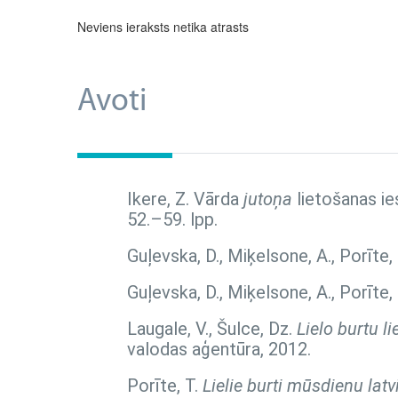
Neviens ieraksts netika atrasts
Avoti
Ikere, Z. Vārda
jutoņa
lietošanas ie
52.–59. lpp.
Guļevska, D., Miķelsone, A., Porīte,
Guļevska, D., Miķelsone, A., Porīte,
Laugale, V., Šulce, Dz.
Lielo burtu l
valodas aģentūra, 2012.
Porīte, T.
Lielie burti mūsdienu lat