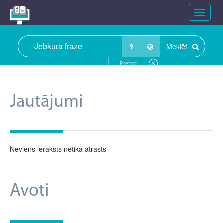
Toggle
navigat
Meklēt
Pretpoli
Jautājumi
Neviens ieraksts netika atrasts
Avoti