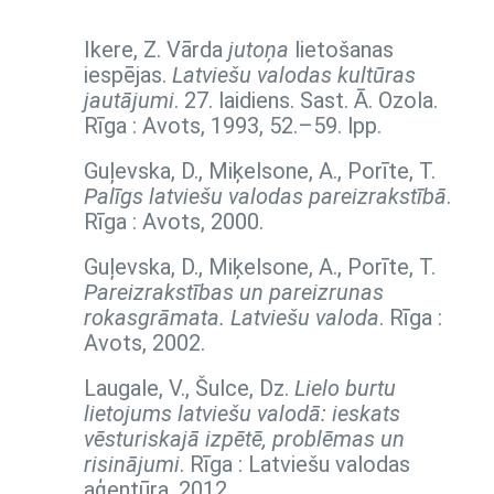
Ikere, Z. Vārda
jutoņa
lietošanas
iespējas.
Latviešu valodas kultūras
jautājumi
. 27. laidiens. Sast. Ā. Ozola.
Rīga : Avots, 1993,
52.–59. lpp.
Guļevska, D., Miķelsone, A., Porīte, T.
Palīgs latviešu valodas pareizrakstībā
.
Rīga : Avots, 2000.
Guļevska, D., Miķelsone, A., Porīte, T.
Pareizrakstības un pareizrunas
rokasgrāmata. Latviešu valoda
. Rīga :
Avots, 2002.
Laugale, V., Šulce, Dz.
Lielo burtu
lietojums latviešu valodā: ieskats
vēsturiskajā izpētē, problēmas un
risinājumi
. Rīga : Latviešu valodas
aģentūra, 2012.