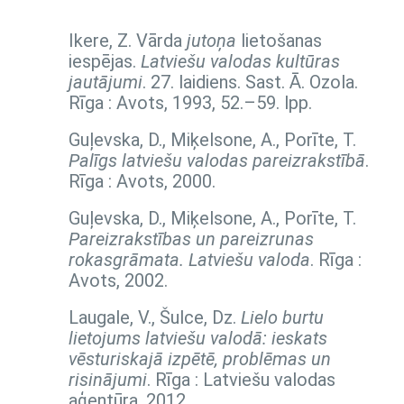
Ikere, Z. Vārda
jutoņa
lietošanas
iespējas.
Latviešu valodas kultūras
jautājumi
. 27. laidiens. Sast. Ā. Ozola.
Rīga : Avots, 1993,
52.–59. lpp.
Guļevska, D., Miķelsone, A., Porīte, T.
Palīgs latviešu valodas pareizrakstībā
.
Rīga : Avots, 2000.
Guļevska, D., Miķelsone, A., Porīte, T.
Pareizrakstības un pareizrunas
rokasgrāmata. Latviešu valoda
. Rīga :
Avots, 2002.
Laugale, V., Šulce, Dz.
Lielo burtu
lietojums latviešu valodā: ieskats
vēsturiskajā izpētē, problēmas un
risinājumi
. Rīga : Latviešu valodas
aģentūra, 2012.