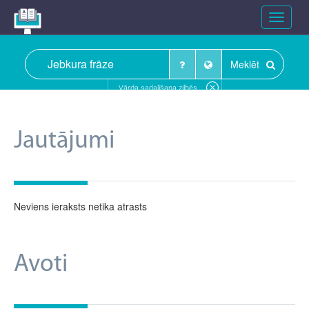
Toggle
navigat
Meklēt
Vārda sadalīšana zilbēs
Jautājumi
Neviens ieraksts netika atrasts
Avoti