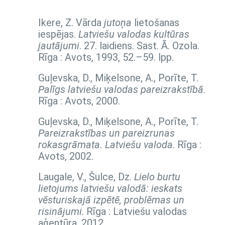
Ikere, Z. Vārda
jutoņa
lietošanas
iespējas.
Latviešu valodas kultūras
jautājumi
. 27. laidiens. Sast. Ā. Ozola.
Rīga : Avots, 1993,
52.–59. lpp.
Guļevska, D., Miķelsone, A., Porīte, T.
Palīgs latviešu valodas pareizrakstībā
.
Rīga : Avots, 2000.
Guļevska, D., Miķelsone, A., Porīte, T.
Pareizrakstības un pareizrunas
rokasgrāmata. Latviešu valoda
. Rīga :
Avots, 2002.
Laugale, V., Šulce, Dz.
Lielo burtu
lietojums latviešu valodā: ieskats
vēsturiskajā izpētē, problēmas un
risinājumi
. Rīga : Latviešu valodas
aģentūra, 2012.