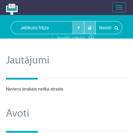
Toggle
navigat
Meklēt
Negaidīts notikums
Jautājumi
Neviens ieraksts netika atrasts
Avoti