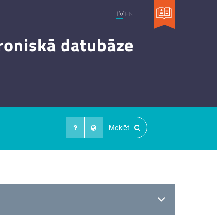
LV
EN
troniskā datubāze
Meklēt