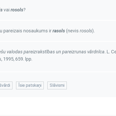
ls
vai
rosols
?
u pareizais nosaukums ir
rasols
(nevis
rosols
).
ešu valodas pareizrakstības un pareizrunas vārdnīca
. L. C
, 1995,
659. lpp.
švārdi
Īsie patskaņi
Slāvismi