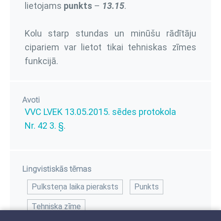
lietojams
punkts
–
13.15
.
Kolu starp stundas un minūšu rādītāju
cipariem var lietot tikai tehniskas zīmes
funkcijā.
Avoti
VVC LVEK 13.05.2015. sēdes protokola
Nr. 42 3. §
.
Lingvistiskās tēmas
Pulksteņa laika pieraksts
Punkts
Tehniska zīme