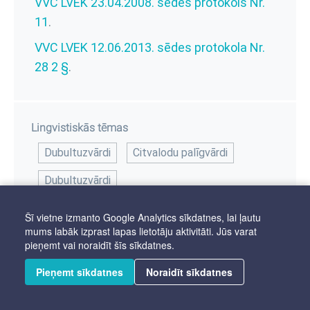
VVC LVEK 23.04.2008. sēdes protokols Nr.
11
.
VVC LVEK 12.06.2013. sēdes protokola Nr.
28 2 §
.
Lingvistiskās tēmas
Dubultuzvārdi
Citvalodu palīgvārdi
Dubultuzvārdi
Šī vietne izmanto Google Analytics sīkdatnes, lai ļautu
mums labāk izprast lapas lietotāju aktivitāti. Jūs varat
pieņemt vai noraidīt šīs sīkdatnes.
Pieņemt sīkdatnes
Noraidīt sīkdatnes
Autortiesības © 2025 Latviešu valodas aģentūra. Visas tiesības aizsargātas.