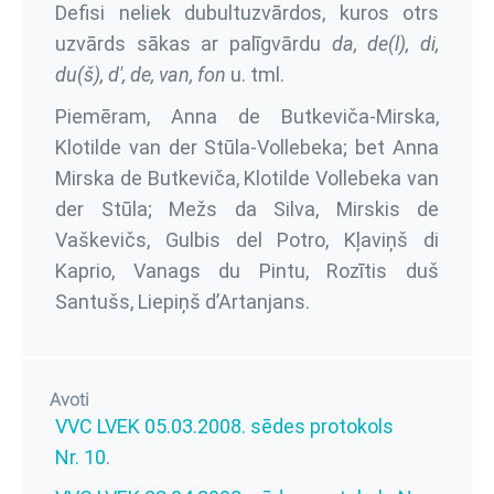
Defisi neliek dubultuzvārdos, kuros otrs
uzvārds sākas ar palīgvārdu
da, de(l), di,
du(š), d',
de, van, fon
u. tml.
Piemēram, Anna de Butkeviča-Mirska,
Klotilde van der Stūla-Vollebeka; bet Anna
Mirska de Butkeviča, Klotilde Vollebeka van
der Stūla; Mežs da Silva, Mirskis de
Vaškevičs, Gulbis del Potro, Kļaviņš di
Kaprio, Vanags du Pintu, Rozītis duš
Santušs, Liepiņš d’Artanjans.
Avoti
VVC LVEK 05.03.2008. sēdes protokols
Nr. 10
.