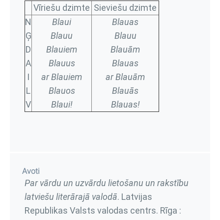
Vīriešu dzimte
Sieviešu dzimte
N
Blaui
Blauas
Ģ
Blauu
Blauu
D
Blauiem
Blauām
A
Blauus
Blauas
I
ar Blauiem
ar Blauām
L
Blauos
Blauās
V
Blaui!
Blauas!
Avoti
Par vārdu un uzvārdu lietošanu un rakstību
latviešu literārajā valodā
. Latvijas
Republikas Valsts valodas centrs. Rīga :