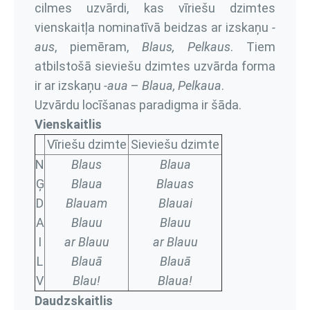
cilmes uzvārdi, kas vīriešu dzimtes
vienskaitļa nominatīvā beidzas ar izskaņu
-
aus
, piemēram,
Blaus, Pelkaus
. Tiem
atbilstošā sieviešu dzimtes uzvārda forma
ir ar izskaņu
-aua
–
Blaua, Pelkaua
.
Uzvārdu locīšanas paradigma ir šāda.
Vienskaitlis
Vīriešu dzimte
Sieviešu dzimte
N
Blaus
Blaua
Ģ
Blaua
Blauas
D
Blauam
Blauai
A
Blauu
Blauu
I
ar Blauu
ar Blauu
L
Blauā
Blauā
V
Blau!
Blaua!
Daudzskaitlis