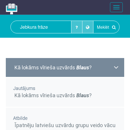
Toggle
navigat
Meklēt
Kā lokāms vīrieša uzvārds
Blaus
?
Jautājums
Kā lokāms vīrieša uzvārds
Blaus
?
Atbilde
Īpatnēju latviešu uzvārdu grupu veido vācu