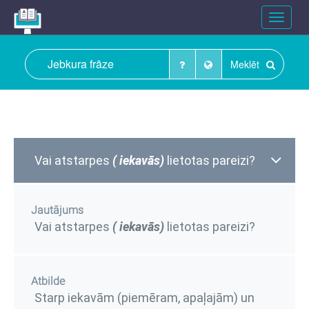
Toggle
navigat
Meklēt
Vai atstarpes
( iekavās)
lietotas pareizi?
Jautājums
Vai atstarpes
( iekavās)
lietotas pareizi?
Atbilde
Starp iekavām (piemēram, apaļajām) un