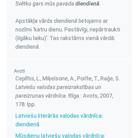
Svētku gars mūs pavada
diendienā
.
Apstākļa vārds
diendienā
lietojams ar
nozīmi ‘katru dienu. Pastāvīgi, nepārtraukti
(ilgāku laiku)’. Tas rakstāms vienā vārdā:
diendienā
.
Avoti
Ceplītis, L., Miķelsone, A., Porīte, T., Raģe, S.
Latviešu valodas pareizrakstības un
pareizrunas vārdnīca
. Rīga : Avots, 2007,
178. lpp.
Latviešu literārās valodas vārdnīca:
diendienā
Mūsdienu latviešu valodas vārdnīca: