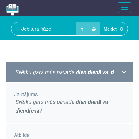
Toggle
navigat
Meklēt
Svētku gars mūs pavada
dien dienā
vai
diendienā
?
Jautājums
Svētku gars mūs pavada
dien dienā
vai
diendienā
?
Atbilde