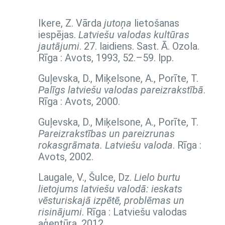
Ikere, Z. Vārda
jutoņa
lietošanas
iespējas.
Latviešu valodas kultūras
jautājumi
. 27. laidiens. Sast. Ā. Ozola.
Rīga : Avots, 1993,
52.–59. lpp.
Guļevska, D., Miķelsone, A., Porīte, T.
Palīgs latviešu valodas pareizrakstībā
.
Rīga : Avots, 2000.
Guļevska, D., Miķelsone, A., Porīte, T.
Pareizrakstības un pareizrunas
rokasgrāmata. Latviešu valoda
. Rīga :
Avots, 2002.
Laugale, V., Šulce, Dz.
Lielo burtu
lietojums latviešu valodā: ieskats
vēsturiskajā izpētē, problēmas un
risinājumi
. Rīga : Latviešu valodas
aģentūra, 2012.