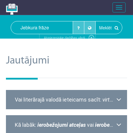
Toggle
navigat
Meklēt
Atgriezeniskie darbības vārdi
Jautājumi
Vai literārajā valodā ieteicams sacīt:
virtuve
slēdz
Kā labāk:
ierobežojumi atceļas
vai
ierobežojumi tiek atcelti