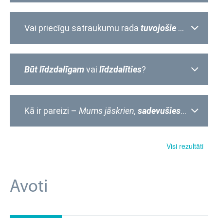
Vai priecīgu satraukumu rada
tuvojošie
vai
tuvojo
Būt līdzdalīgam
vai
līdzdalīties
?
Kā ir pareizi –
Mums jāskrien,
sadevušies
rokās. Mu
Visi rezultāti
Avoti