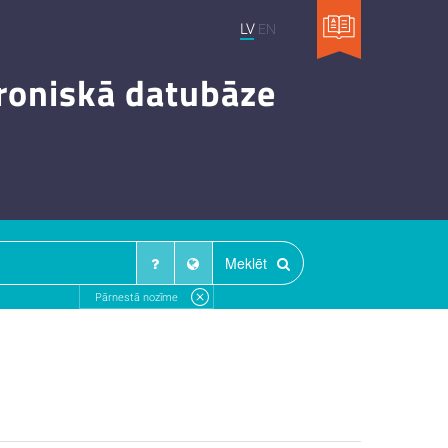
LV
EN
troniskā datubāze
Meklēt
Pārnestā nozīme