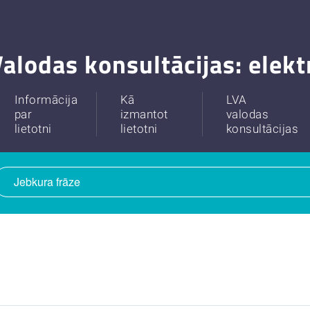
alodas konsultācijas: elek
Informācija
Kā
LVA
par
izmantot
valodas
lietotni
lietotni
konsultācijas