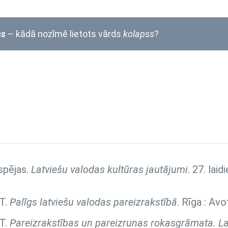
ss
– kādā nozīmē lietots vārds
kolapss
?
spējas.
Latviešu valodas kultūras jautājumi
. 27. lai
 T.
Palīgs latviešu valodas pareizrakstībā
. Rīga : Avo
 T.
Pareizrakstības un pareizrunas rokasgrāmata. La