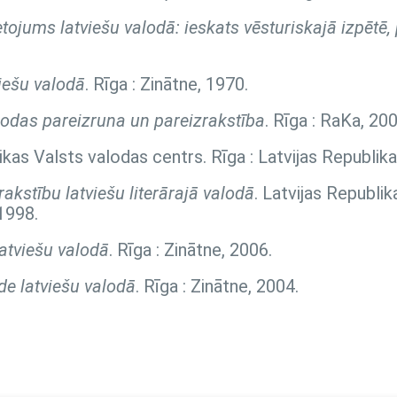
ietojums latviešu valodā: ieskats vēsturiskajā izpētē
viešu valodā
. Rīga : Zinātne, 1970.
lodas pareizruna un pareizrakstība
. Rīga : RaKa, 200
likas Valsts valodas centrs. Rīga : Latvijas Republik
akstību latviešu literārajā valodā
. Latvijas Republik
1998.
atviešu valodā
. Rīga : Zinātne, 2006.
de latviešu valodā
. Rīga : Zinātne, 2004.