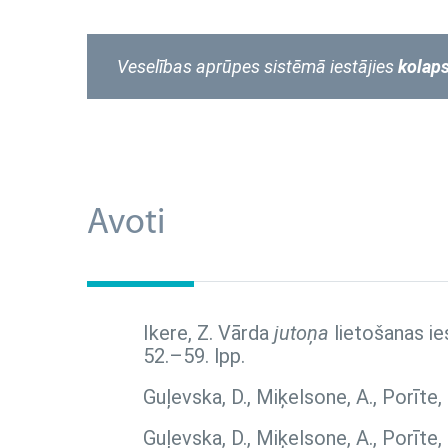
Veselības aprūpes sistēmā iestājies
kolap
Avoti
Ikere, Z. Vārda
jutoņa
lietošanas ie
52.–59. lpp.
Guļevska, D., Miķelsone, A., Porīte,
Guļevska, D., Miķelsone, A., Porīte,