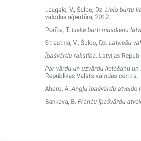
Laugale, V., Šulce, Dz.
Lielo burtu l
valodas aģentūra, 2012.
Porīte, T.
Lielie burti mūsdienu lat
Strautiņa, V., Šulce, Dz.
Latviešu va
Īpašvārdu rakstība
. Latvijas Repub
Par vārdu un uzvārdu lietošanu un r
Republikas Valsts valodas centrs, 
Ahero, A.
Angļu īpašvārdu atveide l
Bankava, B.
Franču īpašvārdu atvei