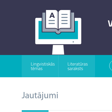
V
Lingvistiskās
Literatūras
tēmas
saraksts
Jautājumi