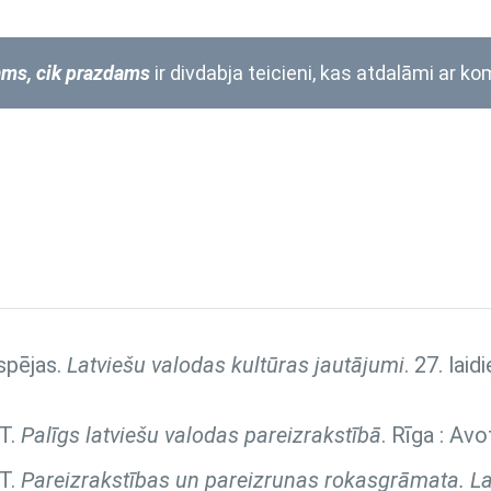
ams, cik prazdams
ir divdabja teicieni, kas atdalāmi ar k
spējas.
Latviešu valodas kultūras jautājumi
. 27. lai
 T.
Palīgs latviešu valodas pareizrakstībā
. Rīga : Avo
 T.
Pareizrakstības un pareizrunas rokasgrāmata. La