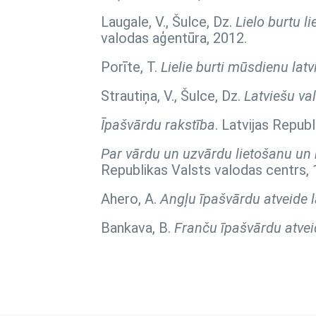
Laugale, V., Šulce, Dz.
Lielo burtu l
valodas aģentūra, 2012.
Porīte, T.
Lielie burti mūsdienu lat
Strautiņa, V., Šulce, Dz.
Latviešu va
Īpašvārdu rakstība
. Latvijas Repub
Par vārdu un uzvārdu lietošanu un r
Republikas Valsts valodas centrs, 
Ahero, A.
Angļu īpašvārdu atveide l
Bankava, B.
Franču īpašvārdu atvei