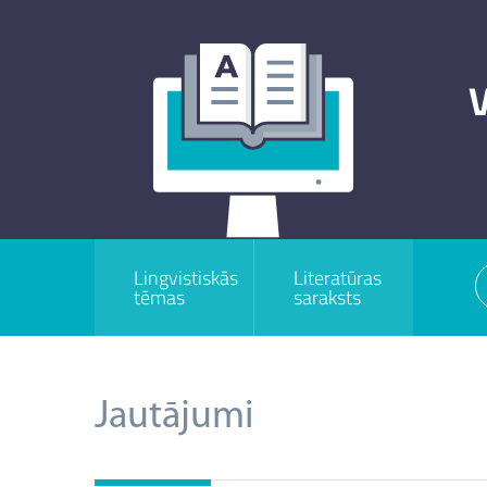
V
Lingvistiskās
Literatūras
tēmas
saraksts
Jautājumi