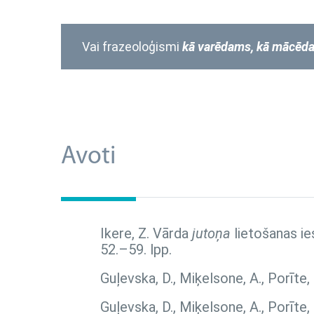
Vai frazeoloģismi
kā varēdams, kā mācēd
Avoti
Ikere, Z. Vārda
jutoņa
lietošanas ie
52.–59. lpp.
Guļevska, D., Miķelsone, A., Porīte,
Guļevska, D., Miķelsone, A., Porīte,