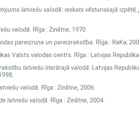
ietojums latviešu valodā: ieskats vēsturiskajā izpētē
viešu valodā
. Rīga : Zinātne, 1970.
lodas pareizruna un pareizrakstība
. Rīga : RaKa, 200
likas Valsts valodas centrs. Rīga : Latvijas Republik
akstību latviešu literārajā valodā
. Latvijas Republik
1998.
atviešu valodā
. Rīga : Zinātne, 2006.
de latviešu valodā
. Rīga : Zinātne, 2004.