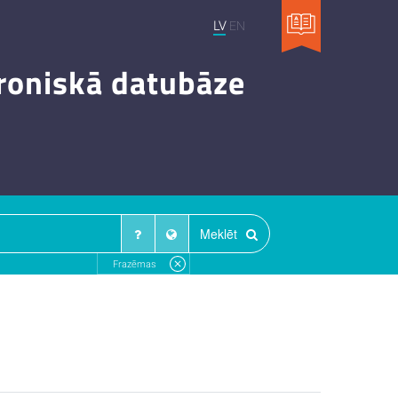
LV
EN
troniskā datubāze
Meklēt
Frazēmas