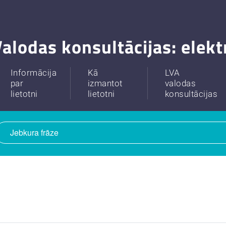
alodas konsultācijas: elek
Informācija
Kā
LVA
par
izmantot
valodas
lietotni
lietotni
konsultācijas