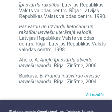
Īpašvārdu rakstība
. Latvijas Republikas
Valsts valodas centrs. Rīga : Latvijas
Republikas Valsts valodas centrs, 1998.
Par vārdu un uzvārdu lietošanu un
rakstību latviešu literārajā valodā
.
Latvijas Republikas Valsts valodas
centrs. Rīga : Latvijas Republikas Valsts
valodas centrs, 1998.
Ahero, A.
Angļu īpašvārdu atveide
latviešu valodā
. Rīga : Zinātne, 2006.
Bankava, B.
Franču īpašvārdu atveide
latviešu valodā
. Rīga : Zinātne, 2004.
Visi rezultāti
Šī vietne izmanto Google Analytics sīkdatnes, lai ļautu