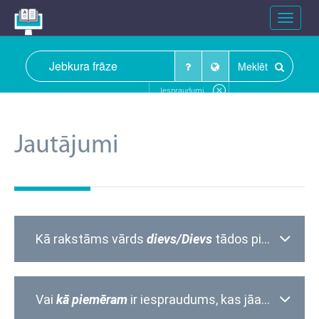
Toggle
navigat
Meklēt
Iespraudumi
Jautājumi
Kā rakstāms vārds
dievs/Dievs
tādos piemēros kā
Vai
kā piemēram
ir iespraudums, kas jāatdala ar komatu?