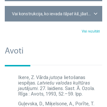
Vai konstrukcija, ko ievada
tāpat kā
, jāatdala ar komatu?
Visi rezultāti
Avoti
Ikere, Z. Vārda
jutoņa
lietošanas
iespējas.
Latviešu valodas kultūras
jautājumi
. 27. laidiens. Sast. Ā. Ozola.
Rīga : Avots, 1993,
52.–59. lpp.
Guļevska, D., Miķelsone, A., Porīte, T.