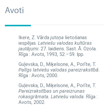
Avoti
Ikere, Z. Vārda
jutoņa
lietošanas
iespējas.
Latviešu valodas kultūras
jautājumi
. 27. laidiens. Sast. Ā. Ozola.
Rīga : Avots, 1993,
52.–59. lpp.
Guļevska, D., Miķelsone, A., Porīte, T.
Palīgs latviešu valodas pareizrakstībā
.
Rīga : Avots, 2000.
Guļevska, D., Miķelsone, A., Porīte, T.
Pareizrakstības un pareizrunas
rokasgrāmata. Latviešu valoda
. Rīga :
Avots, 2002.