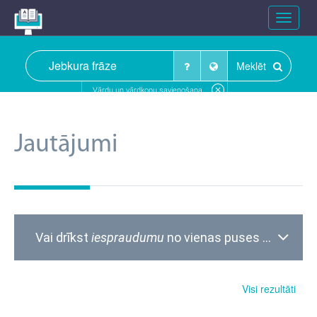
Toggle
navigat
Meklēt
Vārdu un vārdkopu savienošana
Jautājumi
Vai drīkst
iespraudumu
no vienas puses atdalīt ar komatu un no otras ar domuzīmi (
Visi rezultāti