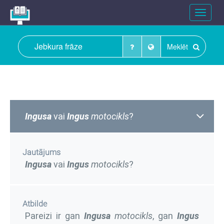
Toggle
navigat
Meklēt
Ingusa
vai
Ingus
motocikls
?
Jautājums
Ingusa
vai
Ingus
motocikls
?
Atbilde
Pareizi ir gan
Ingusa
motocikls
, gan
Ingus