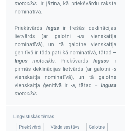
motocikls
. Ir jāzina, kā priekšvārdu raksta
nominatīvā.
Priekšvārds
Ingus
ir trešās deklinācijas
lietvārds (ar galotni -
us
vienskaitļa
nominatīvā), un tā galotne vienskaitļa
ģenitīvā ir tāda pati kā nominatīvā, tātad –
Ingus
motocikls
. Priekšvārds
Inguss
ir
pirmās deklinācijas lietvārds (ar galotni -
s
vienskaitļa nominatīvā), un tā galotne
vienskaitļa ģenitīvā ir -
a
, tātad –
Ingusa
motocikls
.
Lingvistiskās tēmas
Priekšvārdi
Vārda sastāvs
Galotne