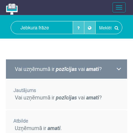
Toggle
navigat
Meklēt
Vai uzņēmumā ir
pozīcijas
vai
amati
?
Jautājums
Vai uzņēmumā ir
pozīcijas
vai
amati
?
Atbilde
Uzņēmumā ir
amati
.