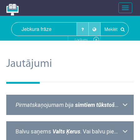
Toggle
navigat
Meklēt
Locījumi
Jautājumi
Pirmatskaņojumam bija
simtiem tūkstošu
klausītā
Balvu saņems
Valts Ķerus
. Vai balvu piešķir
Valta