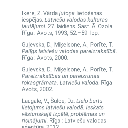
Ikere, Z. Vārda
jutoņa
lietošanas
iespējas.
Latviešu valodas kultūras
jautājumi
. 27. laidiens. Sast. Ā. Ozola.
Rīga : Avots, 1993,
52.–59. lpp.
Guļevska, D., Miķelsone, A., Porīte, T.
Palīgs latviešu valodas pareizrakstībā
.
Rīga : Avots, 2000.
Guļevska, D., Miķelsone, A., Porīte, T.
Pareizrakstības un pareizrunas
rokasgrāmata. Latviešu valoda
. Rīga :
Avots, 2002.
Laugale, V., Šulce, Dz.
Lielo burtu
lietojums latviešu valodā: ieskats
vēsturiskajā izpētē, problēmas un
risinājumi
. Rīga : Latviešu valodas
aģentūra, 2012.