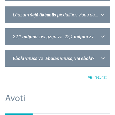
Lūdzam
šajā tikšanās
piedalīties visus dalībniekus!
22,1
miljons
zvaigžņu
vai
22,1
miljoni
zvaigžņu
?
Ebola vīruss
vai
Ebolas vīruss
, vai
ebola
?
Visi rezultāti
Avoti