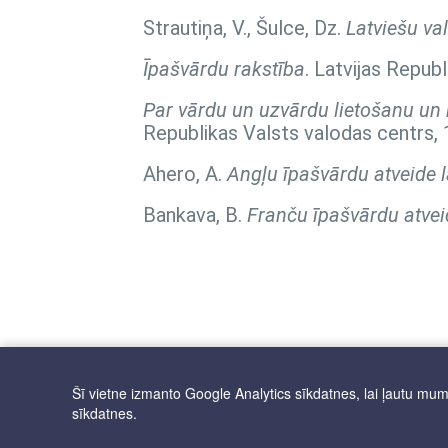
Strautiņa, V., Šulce, Dz.
Latviešu va
Īpašvārdu rakstība
. Latvijas Repub
Par vārdu un uzvārdu lietošanu un r
Republikas Valsts valodas centrs, 
Ahero, A.
Angļu īpašvārdu atveide l
Bankava, B.
Franču īpašvārdu atvei
Šī vietne izmanto Google Analytics sīkdatnes, lai ļautu mums 
sīkdatnes.