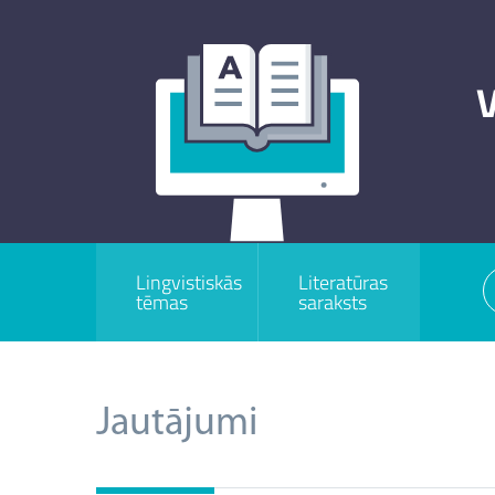
V
Lingvistiskās
Literatūras
tēmas
saraksts
Jautājumi