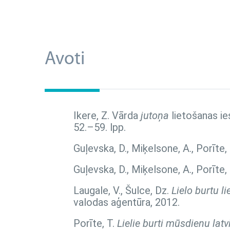
Avoti
Ikere, Z. Vārda
jutoņa
lietošanas ie
52.–59. lpp.
Guļevska, D., Miķelsone, A., Porīte,
Guļevska, D., Miķelsone, A., Porīte,
Laugale, V., Šulce, Dz.
Lielo burtu l
valodas aģentūra, 2012.
Porīte, T.
Lielie burti mūsdienu lat