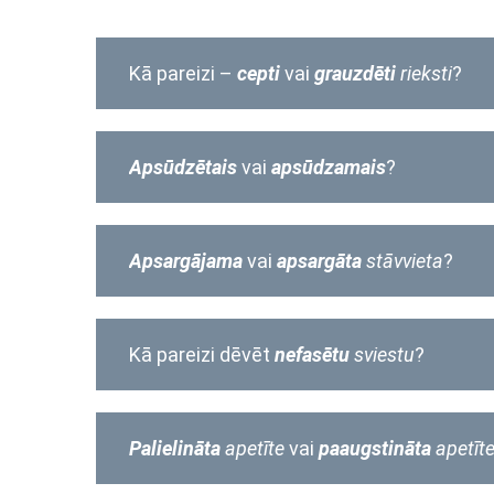
Kā pareizi –
cepti
vai
grauzdēti
rieksti
?
Apsūdzētais
vai
apsūdzamais
?
Apsargājama
vai
apsargāta
stāvvieta
?
Kā pareizi dēvēt
nefasētu
sviestu
?
P
alielināta
apetīte
vai
paaugstināta
apetīt