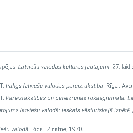
spējas.
Latviešu valodas kultūras jautājumi
. 27. lai
 T.
Palīgs latviešu valodas pareizrakstībā
. Rīga : Avo
 T.
Pareizrakstības un pareizrunas rokasgrāmata. La
ietojums latviešu valodā: ieskats vēsturiskajā izpētē
viešu valodā
. Rīga : Zinātne, 1970.