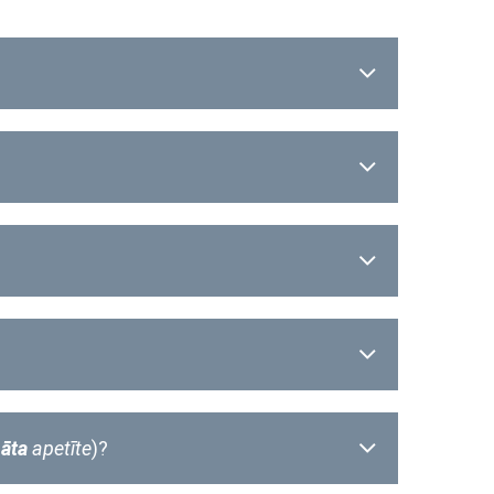
āta
apetīte
)?