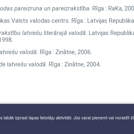
lodas pareizruna un pareizrakstība
. Rīga : RaKa, 200
likas Valsts valodas centrs. Rīga : Latvijas Republik
akstību latviešu literārajā valodā
. Latvijas Republik
1998.
atviešu valodā
. Rīga : Zinātne, 2006.
de latviešu valodā
. Rīga : Zinātne, 2004.
labāk izprast lapas lietotāju aktivitāti. Jūs varat pieņemt vai noraidīt š