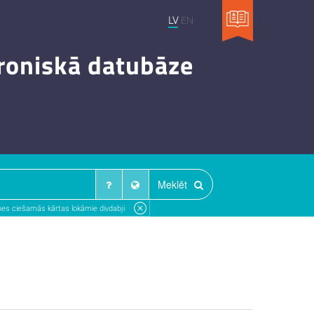
LV
EN
troniskā datubāze
Meklēt
es ciešamās kārtas lokāmie divdabji