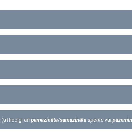
e
(attiecīgi arī
pamazināta
/
samazināta
apetīte
vai
pazemin