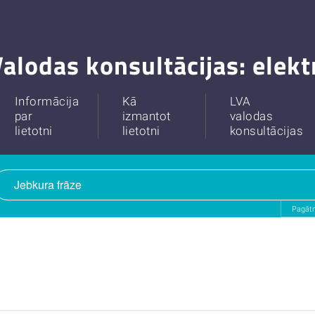
alodas konsultācijas: elek
Informācija
Kā
LVA
par
izmantot
valodas
lietotni
lietotni
konsultācijas
Pagātn