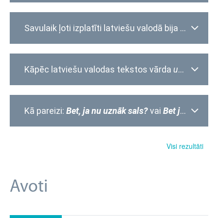
Savulaik ļoti izplatīti latviešu valodā bija defissavienojumi. Vai mūsdienās šāda prakse būtu atbalstāma?
Kāpēc latviešu valodas tekstos vārda
un
vietā li
Kā pareizi:
Bet, ja nu uznāk sals?
vai
Bet ja nu uznāk sals?
Visi rezultāti
Avoti