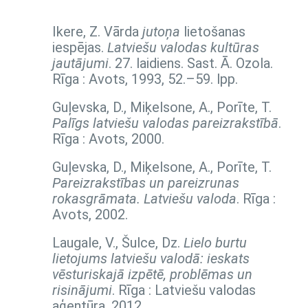
Ikere, Z. Vārda
jutoņa
lietošanas
iespējas.
Latviešu valodas kultūras
jautājumi
. 27. laidiens. Sast. Ā. Ozola.
Rīga : Avots, 1993,
52.–59. lpp.
Guļevska, D., Miķelsone, A., Porīte, T.
Palīgs latviešu valodas pareizrakstībā
.
Rīga : Avots, 2000.
Guļevska, D., Miķelsone, A., Porīte, T.
Pareizrakstības un pareizrunas
rokasgrāmata. Latviešu valoda
. Rīga :
Avots, 2002.
Laugale, V., Šulce, Dz.
Lielo burtu
lietojums latviešu valodā: ieskats
vēsturiskajā izpētē, problēmas un
risinājumi
. Rīga : Latviešu valodas
aģentūra, 2012.